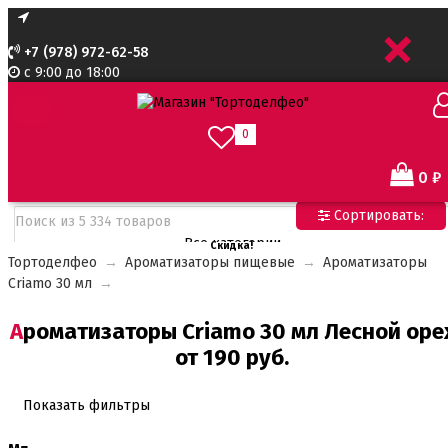
+
+7 (978) 972-62-58
с 9:00 до 18:00
0
0
₽
Сортировать:
Все категории
Скидка!
Тортоделфео
→
Ароматизаторы пищевые
→
Ароматизаторы
Все категории
Criamo 30 мл
→
Все для тортов по Акции
Адаптеры для кондитерского мешка
Ароматизаторы Criamo 30 мл Лесной орех
Ароматизаторы пищевые
от 190 руб.
Ароматизаторы Criamo 30 мл
Ароматизаторы TPA 10мл
Ароматизаторы Украса
Показать фильтры
Ароматизаторы пищевые жидкие Flavor Art 10мл
Ванильная паста