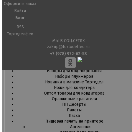
Пищевые глиттеры
Оформить заказ
Сверкающие красители Metallic
Войти
Сухие красители высокого качества
Блог
Съедобные фломастеры карандаши
RSS
Креманки, Топпинги, Сиропы, Формы для мороженого
Тортоделфео
Креманки
МЫ В СОЦ.СЕТЯХ
Топпинги, сиропы
zakup@tortodelfeo.ru
Формы для мороженного
+7 (978) 972-62-58
Мастика Марципан Паста для лепки
Мастика для торта
Наборы для моделирования
Наборы плунжеров
Новинки в магазине Тортодел
Ножи для кондитера
Оптом товары для кондитеров
Оранжевые красители
ПП Десерты
Пакеты
Пасха
Пищевая печать на принтере
Ангелочки