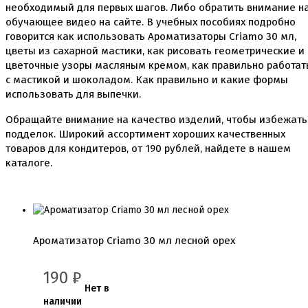
необходимый для первых шагов. Либо обратить внимание н
Инструменты для моделирования
Плунжеры вырубки штампы для мастики
обучающее видео на сайте. В учебных пособиях подробно
Силиконовые молды
говорится как использовать Ароматизаторы Criamo 30 мл,
Скалки
цветы из сахарной мастики, как рисовать геометрические и
Текстурные листы и коврики
цветочные узоры масляным кремом, как правильно работат
Утюжки
с мастикой и шоколадом. Как правильно и какие формы
использовать для выпечки.
Коврики армированные
Коврики силиконовые для выпечки
Обращайте внимание на качество изделий, чтобы избежать
Кольцо резак
подделок. Широкий ассортимент хороших качественных
Кондитерские лопатки
товаров для кондитеров, от
190
рублей, найдете в нашем
Кондитерские наборы
каталоге.
Кондитерские розы
Кондитерский желатин
Кондитерский инвентарь
Венчики кисточки лопатки струны делители сито и
др
Все для работы с кремом
Ароматизатор Criamo 30 мл лесной орех
Кондитерские мешки
Кондитерские насадки
Миски и поддоны
190
₽
Переходники, гвоздики
Нет в
Шприцы кондитерские
наличии