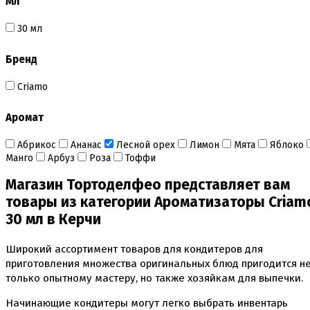
Мл
Безе маршмеллоу мармелад
Бордюрная лента для тортов
30 мл
Бумажные формы
Вафельные картинки
Бренд
Вафельные рожки
Все для МАКАРУНС
Criamo
Все для кейк попсов
Все для кексов и маффинов
Аромат
Подставки под кексы
Украшения и инструмент для кексов маффинов
Абрикос
Ананас
Лесной орех
Лимон
Мята
Яблоко
Упаковка для кексов
Манго
Арбуз
Роза
Тоффи
Формы бумажные тарталетки
Магазин Тортоделфео представляет вам
Все для пищевого принтера
Все для пряников и печенья
товары из категории Ароматизаторы Criam
3д печать эксклюзивных форм для пряников
30 мл в Керчи
Формы для пряников
Широкий ассортимент товаров для кондитеров для
Все для шоколада и конфет
приготовления множества оригинальных блюд пригодится н
Всё для праздника
только опытному мастеру, но также хозяйкам для выпечки.
Вырубки для пряников
Изготовление цветов (пищевая флористика)
Начинающие кондитеры могут легко выбрать инвентарь
Инструменты для мастики и марципана