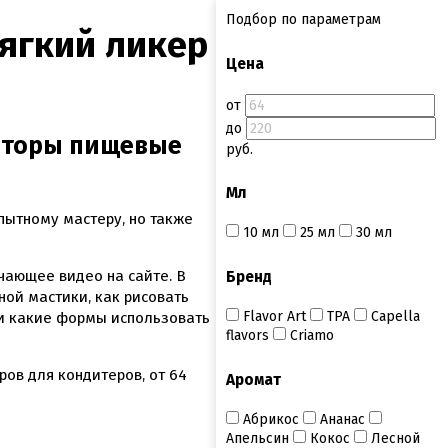
Подбор по параметрам
Цена
от
до
заторы пищевые
руб.
Мл
пытному мастеру, но также
10 мл
25 мл
30 мл
чающее видео на сайте. В
Бренд
ной мастики, как рисовать
Flavor Art
ТРА
Capella
 и какие формы использовать
flavors
Criamo
ров для кондитеров, от
64
Аромат
Абрикос
Ананас
Апельсин
Кокос
Лесной