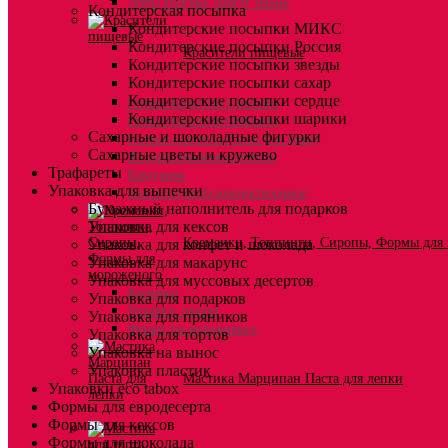
Ленты атласные, шпагат ,тишью
Кондитерская посыпка
Кондитерские посыпки МИКС
Кондитерские посыпки Россия
Красители пищевые
Кондитерские посыпки звезды
Кондитерские посыпки сахар
Кондитерские посыпки сердце
Гелевые красители Americolor
Кондитерские посыпки шарики
Гелевые красители Chefmaster
Сахарные и шоколадные фигурки
Гелевые красители Россия (топ декор)
Сахарные цветы и кружево
Жирорастворимые красители
Трафареты
Кандурины
Упаковка для выпечки
Красители Kreda жирорастворимые
Бумажный наполнитель для подарков
Упаковка для кексов
Креманки, Топпинги, Сиропы, Формы для
Упаковка для конфет и шоколада
Упаковка для макарунс
Упаковка для муссовых десертов
Креманки
Упаковка для подарков
Топпинги, сиропы
Упаковка для пряников
Формы для мороженного
Упаковка для тортов
Упаковка на вынос
Упаковка пластик
Мастика Марципан Паста для лепки
Упаковки eco tabox
Формы для евродесерта
Формы для кексов
Формы для шоколада