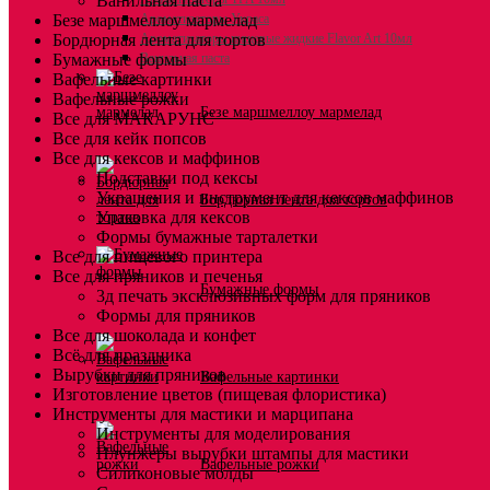
Ванильная паста
Безе маршмеллоу мармелад
Ароматизаторы Украса
Бордюрная лента для тортов
Ароматизаторы пищевые жидкие Flavor Art 10мл
Бумажные формы
Ванильная паста
Вафельные картинки
Вафельные рожки
Безе маршмеллоу мармелад
Все для МАКАРУНС
Все для кейк попсов
Все для кексов и маффинов
Подставки под кексы
Украшения и инструмент для кексов маффинов
Бордюрная лента для тортов
Упаковка для кексов
Формы бумажные тарталетки
Все для пищевого принтера
Все для пряников и печенья
Бумажные формы
3д печать эксклюзивных форм для пряников
Формы для пряников
Все для шоколада и конфет
Всё для праздника
Вырубки для пряников
Вафельные картинки
Изготовление цветов (пищевая флористика)
Инструменты для мастики и марципана
Инструменты для моделирования
Плунжеры вырубки штампы для мастики
Вафельные рожки
Силиконовые молды