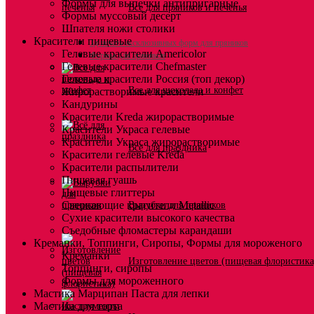
Формы для выпечки антипригарные
Все для пряников и печенья
Формы муссовый десерт
Шпателя ножи столики
Красители пищевые
3д печать эксклюзивных форм для пряников
Гелевые красители Americolor
Формы для пряников
Гелевые красители Chefmaster
Гелевые красители Россия (топ декор)
Все для шоколада и конфет
Жирорастворимые красители
Кандурины
Красители Kreda жирорастворимые
Красители Украса гелевые
Красители Украса жирорастворимые
Всё для праздника
Красители гелевые Kreda
Красители распылители
Пищевая гуашь
Пищевые глиттеры
Сверкающие красители Metallic
Вырубки для пряников
Сухие красители высокого качества
Съедобные фломастеры карандаши
Креманки, Топпинги, Сиропы, Формы для мороженого
Креманки
Изготовление цветов (пищевая флористика
Топпинги, сиропы
Формы для мороженного
Мастика Марципан Паста для лепки
Мастика для торта