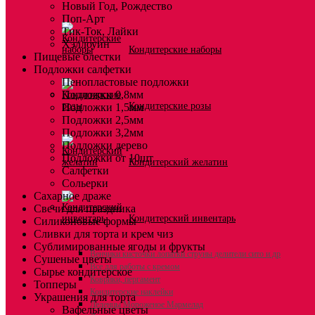
Новый Год, Рождество
Поп-Арт
Тик-Ток, Лайки
Хэллоуин
Кондитерские наборы
Пищевые блестки
Подложки салфетки
Пенопластовые подложки
Подложки 0,8мм
Кондитерские розы
Подложки 1,5мм
Подложки 2,5мм
Подложки 3,2мм
Подложки дерево
Подложки от 10шт
Кондитерский желатин
Салфетки
Сольерки
Сахарное драже
Свечи для праздника
Кондитерский инвентарь
Силиконовые формы
Сливки для торта и крем чиз
Сублимированные ягоды и фрукты
Венчики кисточки лопатки струны делители сито и др
Сушеные цветы
Все для работы с кремом
Сырье кондитерское
Коврики, пергамент
Топперы
Кондитерские наклейки
Украшения для торта
Леденцы Мороженое Мармелад
Вафельные цветы