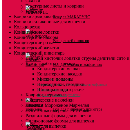
Скалки
Текстурные листы и коврики
Утюжки
Коврики армированные
Все для МАКАРУНС
Коврики силиконовые для выпечки
Кольцо резак
Кондитерские лопатки
Кондитерские наборы
Все для кейк попсов
Кондитерские розы
Кондитерский желатин
Кондитерский инвентарь
Венчики кисточки лопатки струны делители сито и
Все для работы с кремом
Все для кексов и маффинов
Кондитерские мешки
Кондитерские насадки
Миски и поддоны
Подставки под кексы
Переходники, гвоздики
Украшения и инструмент для кексов маффинов
Шприцы кондитерские
Упаковка для кексов
Коврики, пергамент
Формы бумажные тарталетки
Кондитерские наклейки
Леденцы Мороженое Мармелад
Все для пищевого принтера
Ленты атласные, шпагат ,тишью
Раздвижные формы для выпечки
Силиконовые формы для выпечки
Формы для выпечки