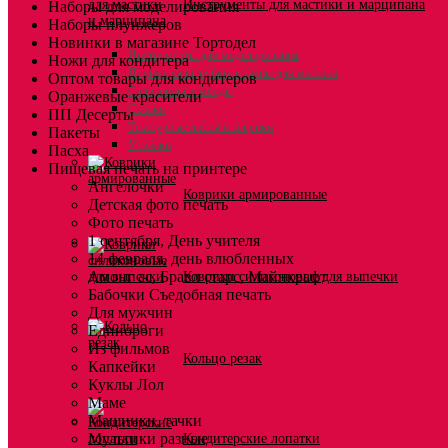
Инструменты для мастики и марципана
Наборы для моделирования
Наборы плунжеров
Новинки в магазине Тортодел
Инструменты для моделирования
Ножи для кондитера
Плунжеры вырубки штампы для мастики
Оптом товары для кондитеров
Силиконовые молды
Оранжевые красители
Скалки
ПП Десерты
Текстурные листы и коврики
Пакеты
Утюжки
Пасха
Пищевая печать на принтере
Ангелочки
Коврики армированные
Детская фото печать
Фото печать
1 сентября, День учителя
14 февраля, день влюбленных
Амонг ас, Бравл старс, Майнкрафт
Коврики силиконовые для выпечки
Бабочки Съедобная печать
Для мужчин
Единороги
Из фильмов
Кольцо резак
Капкейки
Куклы Лол
Маме
Машинки, тачки
Мультики разные
Кондитерские лопатки