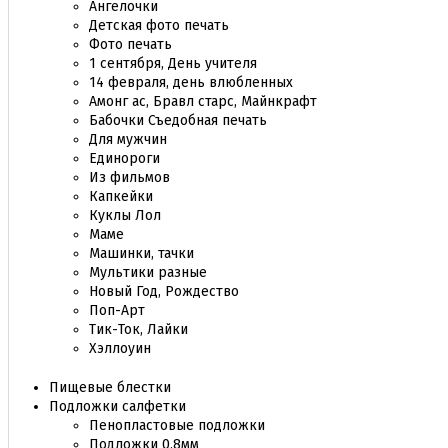
Ангелочки
Детская фото печать
Фото печать
1 сентября, День учителя
14 февраля, день влюбленных
Амонг ас, Бравл старс, Майнкрафт
Бабочки Съедобная печать
Для мужчин
Единороги
Из фильмов
Капкейки
Куклы Лол
Маме
Машинки, тачки
Мультики разные
Новый Год, Рождество
Поп-Арт
Тик-Ток, Лайки
Хэллоуин
Пищевые блестки
Подложки салфетки
Пенопластовые подложки
Подложки 0,8мм