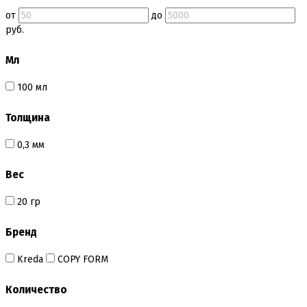
Безе маршмеллоу мармелад
от
до
Бордюрная лента для тортов
руб.
Бумажные формы
Вафельные картинки
Мл
Вафельные рожки
Все для МАКАРУНС
100 мл
Все для кейк попсов
Все для кексов и маффинов
Толщина
Подставки под кексы
Украшения и инструмент для кексов маффинов
Упаковка для кексов
0,3 мм
Формы бумажные тарталетки
Вес
Все для пищевого принтера
Все для пряников и печенья
20 гр
3д печать эксклюзивных форм для пряников
Формы для пряников
Бренд
Все для шоколада и конфет
Kreda
COPY FORM
Всё для праздника
Вырубки для пряников
Изготовление цветов (пищевая флористика)
Количество
Инструменты для мастики и марципана