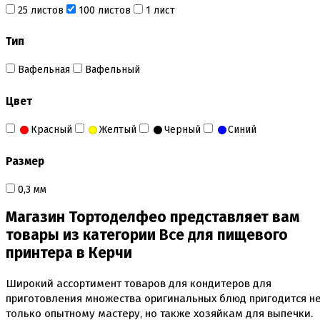
Инструменты для моделирования
25 листов
100 листов
1 лист
Плунжеры вырубки штампы для мастики
Силиконовые молды
Тип
Скалки
Текстурные листы и коврики
Вафельная
Вафельный
Утюжки
Цвет
Коврики армированные
Коврики силиконовые для выпечки
Красный
Желтый
Черный
Синий
Кольцо резак
Кондитерские лопатки
Кондитерские наборы
Размер
Кондитерские розы
Кондитерский желатин
0,3 мм
Кондитерский инвентарь
Венчики кисточки лопатки струны делители сито и
Магазин Тортоделфео представляет вам
др
товары из категории Все для пищевого
Все для работы с кремом
принтера в Керчи
Кондитерские мешки
Кондитерские насадки
Миски и поддоны
Широкий ассортимент товаров для кондитеров для
Переходники, гвоздики
приготовления множества оригинальных блюд пригодится н
Шприцы кондитерские
только опытному мастеру, но также хозяйкам для выпечки.