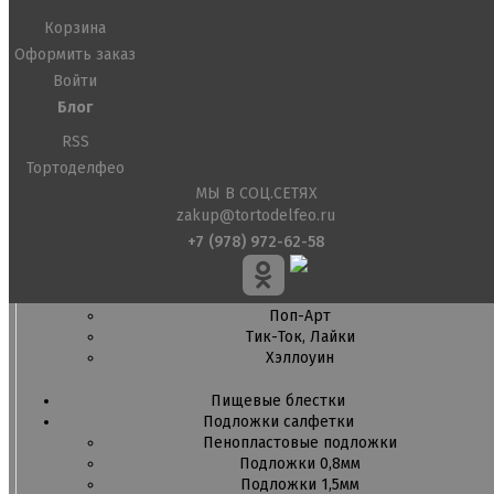
Детская фото печать
Фото печать
Корзина
1 сентября, День учителя
Оформить заказ
14 февраля, день влюбленных
Войти
Амонг ас, Бравл старс, Майнкрафт
Бабочки Съедобная печать
Блог
Для мужчин
RSS
Единороги
Тортоделфео
Из фильмов
Капкейки
МЫ В СОЦ.СЕТЯХ
Куклы Лол
zakup@tortodelfeo.ru
Маме
+7 (978) 972-62-58
Машинки, тачки
Мультики разные
Новый Год, Рождество
Поп-Арт
Тик-Ток, Лайки
Хэллоуин
Пищевые блестки
Подложки салфетки
Пенопластовые подложки
Подложки 0,8мм
Подложки 1,5мм