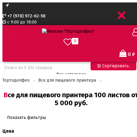
+
+7 (978) 972-62-58
с 9:00 до 18:00
0
0
₽
Сортировать:
Все категории
Тортоделфео
→
Все для пищевого принтера
→
Все категории
Все для тортов по Акции
Все для пищевого принтера 100 листов от
Адаптеры для кондитерского мешка
5 000 руб.
Ароматизаторы пищевые
Ароматизаторы Criamo 30 мл
Ароматизаторы TPA 10мл
Показать фильтры
Ароматизаторы Украса
Ароматизаторы пищевые жидкие Flavor Art 10мл
Цена
Ванильная паста