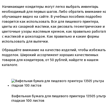
Коврики, пергамент
Начинающие кондитеры могут легко выбрать инвентарь
Кондитерские наклейки
необходимый для первых шагов. Либо обратить внимание н
Леденцы Мороженое Мармелад
обучающее видео на сайте. В учебных пособиях подробно
Ленты атласные, шпагат ,тишью
говорится как использовать Все для пищевого принтера,
Раздвижные формы для выпечки
цветы из сахарной мастики, как рисовать геометрические и
Силиконовые формы для выпечки
цветочные узоры масляным кремом, как правильно работат
Формы для выпечки
с мастикой и шоколадом. Как правильно и какие формы
Формы для выпечки антипригарные
Формы муссовый десерт
использовать для выпечки.
Шпателя ножи столики
Обращайте внимание на качество изделий, чтобы избежать
Красители пищевые
подделок. Широкий ассортимент хороших качественных
Гелевые красители Americolor
товаров для кондитеров, от
50
рублей, найдете в нашем
Гелевые красители Chefmaster
каталоге.
Гелевые красители Россия (топ декор)
Жирорастворимые красители
Кандурины
Красители Kreda жирорастворимые
Красители Украса гелевые
Красители Украса жирорастворимые
Красители гелевые Kreda
Вафельная бумага для пищевого принтера 13505 ультр
Красители распылители
гладкая 100 листов
Пищевая гуашь