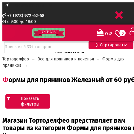
+
+7 (978) 972-62-58
с 9:00 до 18:00
0
₽
0
Сортировать:
Все категории
Тортоделфео
→
Все для пряников и печенья
→
Формы для
Все категории
пряников
→
Все для тортов по Акции
Адаптеры для кондитерского мешка
Формы для пряников Железный от 60 руб
Ароматизаторы пищевые
Ароматизаторы Criamo 30 мл
Ароматизаторы TPA 10мл
Ароматизаторы Украса
Показать
Ароматизаторы пищевые жидкие Flavor Art 10мл
фильтры
Ванильная паста
Магазин Тортоделфео представляет вам
Безе маршмеллоу мармелад
Бордюрная лента для тортов
товары из категории Формы для пряников 
Бумажные формы