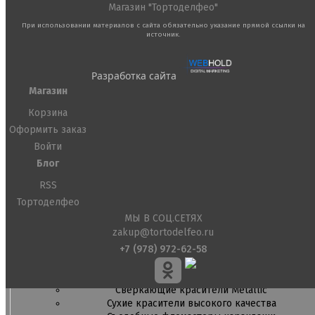
Магазин "Тортоделфео"
Ленты атласные, шпагат ,тишью
Раздвижные формы для выпечки
При использовании материалов с сайта обязательно указание прямой ссылки на
Силиконовые формы для выпечки
источник.
Формы для выпечки
Формы для выпечки антипригарные
Разработка сайта
Формы муссовый десерт
Шпателя ножи столики
Магазин
Корзина
Красители пищевые
Гелевые красители Americolor
Оформить заказ
Гелевые красители Chefmaster
Войти
Гелевые красители Россия (топ декор)
Блог
Жирорастворимые красители
Кандурины
RSS
Красители Kreda жирорастворимые
Тортоделфео
Красители Украса гелевые
МЫ В СОЦ.СЕТЯХ
Красители Украса жирорастворимые
zakup@tortodelfeo.ru
Красители гелевые Kreda
+7 (978) 972-62-58
Красители распылители
Пищевая гуашь
Пищевые глиттеры
Сверкающие красители Metallic
Сухие красители высокого качества