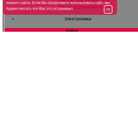
Глазурь для кондитеров
нашего сайта. Если Вы продолжите использовать сайт, мы
Шоколад для кондитеров
будем считать что Вас это устраивает.
OK
Электроника
Найти