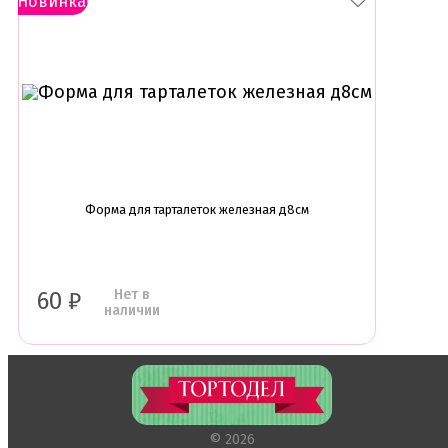
Новинка!
Скалки
Текстурные листы и коврики
Утюжки
Коврики армированные
Коврики силиконовые для выпечки
Кольцо резак
Кондитерские лопатки
Кондитерские наборы
Кондитерские розы
Кондитерский желатин
Форма для тарталеток железная д8см
Кондитерский инвентарь
Венчики кисточки лопатки струны делители сито и
др
Все для работы с кремом
Кондитерские мешки
Нет в
60
₽
Кондитерские насадки
наличии
Миски и поддоны
Переходники, гвоздики
Шприцы кондитерские
Коврики, пергамент
Кондитерские наклейки
© 2026
Леденцы Мороженое Мармелад