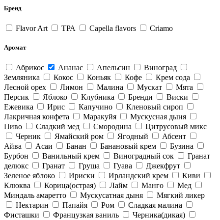
Бренд
Flavor Art
ТРА
Capella flavors
Criamo
Аромат
Абрикос
Ананас
Апельсин
Виноград
Земляника
Кокос
Коньяк
Кофе
Крем сода
Лесной орех
Лимон
Малина
Мускат
Мята
Персик
Яблоко
Клубника
Бренди
Виски
Ежевика
Ирис
Капучино
Кленовый сироп
Лакричная конфета
Маракуйя
Мускусная дыня
Пиво
Сладкий мед
Смородина
Цитрусовый микс
Черник
Ямайский ром
Ягодный
Абсент
Айва
Асаи
Банан
Банановый крем
Бузина
Бурбон
Ванильный крем
Виноградный сок
Гранат
делюкс
Гранат
Груша
Гуава
Джекфрут
Зеленое яблоко
Ириски
Ирландский крем
Киви
Клюква
Корица(острая)
Лайм
Манго
Мед
Миндаль амаретто
Мускусатная дыня
Мягкий ликер
Нектарин
Папайя
Ром
Сладкая малина
Фисташки
Французкая ваниль
Черника(дикая)