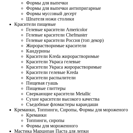
Формы для выпечки
Формы для выпечки антипригарные
Формы муссовый десерт
Шпателя ножи столики
Красители пищевые
Гелевые красители Americolor
Гелевые красители Chefmaster
Гелевые красители Россия (топ декор)
Жирорастворимые красители
Кандурины
Красители Kreda жирорастворимые
Красители Украса гелевые
Красители Украса жирорастворимые
Красители гелевые Kreda
Красители распылители
Пищевая гуашь
Пищевые глиттеры
Сверкающие красители Metallic
Сухие красители высокого качества
Съедобные фломастеры карандаши
Креманки, Топпинги, Сиропы, Формы для мороженого
Креманки
Топпинги, сиропы
Формы для мороженного
Мастика Марципан Паста для лепки