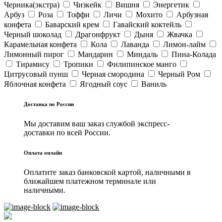
Черника(экстра)
Чизкейк
Вишня
Энергетик
Арбуз
Роза
Тоффи
Личи
Мохито
Арбузная
конфета
Баварский крем
Гавайский коктейль
Черный шоколад
Драгонфрукт
Дыня
Жвачка
Карамельная конфета
Кола
Лаванда
Лимон-лайм
Лимонный пирог
Мандарин
Миндаль
Пина-Колада
Тирамису
Тропики
Филипинское манго
Цитрусовый пунш
Черная смородина
Черный Ром
Яблочная конфета
Ягодный соус
Ваниль
Доставка по России
Мы доставим ваш заказ службой экспресс-
доставки по всей России.
Оплата онлайн
Оплатите заказ банковской картой, наличными в
ближайшем платежном терминале или
наличными.