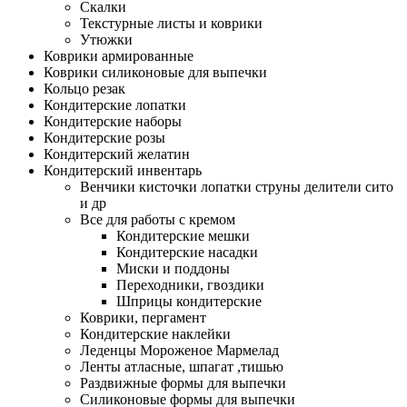
Скалки
Текстурные листы и коврики
Утюжки
Коврики армированные
Коврики силиконовые для выпечки
Кольцо резак
Кондитерские лопатки
Кондитерские наборы
Кондитерские розы
Кондитерский желатин
Кондитерский инвентарь
Венчики кисточки лопатки струны делители сито
и др
Все для работы с кремом
Кондитерские мешки
Кондитерские насадки
Миски и поддоны
Переходники, гвоздики
Шприцы кондитерские
Коврики, пергамент
Кондитерские наклейки
Леденцы Мороженое Мармелад
Ленты атласные, шпагат ,тишью
Раздвижные формы для выпечки
Силиконовые формы для выпечки