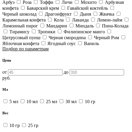
Арбуз
Роза
Тоффи
Личи
Мохито
Арбузная
конфета
Баварский крем
Гавайский коктейль
Черный шоколад
Драгонфрукт
Дыня
Жвачка
Карамельная конфета
Кола
Лаванда
Лимон-лайм
Лимонный пирог
Мандарин
Миндаль
Пина-Колада
Тирамису
Тропики
Филипинское манго
Цитрусовый пунш
Черная смородина
Черный Ром
Яблочная конфета
Ягодный соус
Ваниль
Подбор по параметрам
Цена
от
до
руб.
Мл
5 мл
10 мл
25 мл
30 мл
10 гр
Вес
10 гр
25 гр