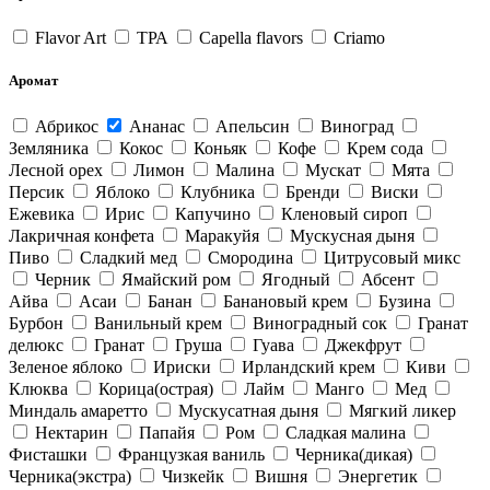
Flavor Art
ТРА
Capella flavors
Criamo
Аромат
Абрикос
Ананас
Апельсин
Виноград
Земляника
Кокос
Коньяк
Кофе
Крем сода
Лесной орех
Лимон
Малина
Мускат
Мята
Персик
Яблоко
Клубника
Бренди
Виски
Ежевика
Ирис
Капучино
Кленовый сироп
Лакричная конфета
Маракуйя
Мускусная дыня
Пиво
Сладкий мед
Смородина
Цитрусовый микс
Черник
Ямайский ром
Ягодный
Абсент
Айва
Асаи
Банан
Банановый крем
Бузина
Бурбон
Ванильный крем
Виноградный сок
Гранат
делюкс
Гранат
Груша
Гуава
Джекфрут
Зеленое яблоко
Ириски
Ирландский крем
Киви
Клюква
Корица(острая)
Лайм
Манго
Мед
Миндаль амаретто
Мускусатная дыня
Мягкий ликер
Нектарин
Папайя
Ром
Сладкая малина
Фисташки
Французкая ваниль
Черника(дикая)
Черника(экстра)
Чизкейк
Вишня
Энергетик