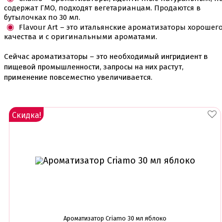
Раздвижные формы для выпечки
содержат ГМО, подходят вегетарианцам. Продаются в
Силиконовые формы для выпечки
бутылочках по 30 мл.
Формы для выпечки
Flavour Art – это итальянские ароматизаторы хорошег
Формы для выпечки антипригарные
качества и с оригинальными ароматами.
Формы муссовый десерт
Шпателя ножи столики
Сейчас ароматизаторы – это необходимый ингридиент в
пищевой промышленности, запросы на них растут,
Красители пищевые
применение повсеместно увеличивается.
Гелевые красители Americolor
Гелевые красители Chefmaster
Гелевые красители Россия (топ декор)
Жирорастворимые красители
Скидка!
Кандурины
Красители Kreda жирорастворимые
Красители Украса гелевые
Красители Украса жирорастворимые
Красители гелевые Kreda
Красители распылители
Пищевая гуашь
Пищевые глиттеры
Сверкающие красители Metallic
Сухие красители высокого качества
Съедобные фломастеры карандаши
Ароматизатор Criamo 30 мл яблоко