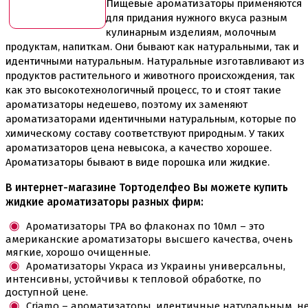
Пищевые ароматизаторы применяются
Утюжки
для придания нужного вкуса разным
кулинарным изделиям, молочным
Коврики армированные
продуктам, напиткам. Они бывают как натуральными, так и
Коврики силиконовые для выпечки
идентичными натуральным. Натуральные изготавливают из
Кольцо резак
продуктов растительного и животного происхождения, так
Кондитерские лопатки
Кондитерские наборы
как это высокотехнологичный процесс, то и стоят такие
Кондитерские розы
ароматизаторы недешево, поэтому их заменяют
Кондитерский желатин
ароматизаторами идентичными натуральным, которые по
Кондитерский инвентарь
химическому составу соответствуют природным. У таких
Венчики кисточки лопатки струны делители сито и
ароматизаторов цена невысока, а качество хорошее.
др
Ароматизаторы бывают в виде порошка или жидкие.
Все для работы с кремом
Кондитерские мешки
В интернет-магазине Тортоделфео Вы можете купить
Кондитерские насадки
жидкие ароматизаторы разных фирм:
Миски и поддоны
Переходники, гвоздики
Ароматизаторы ТРА во флаконах по 10мл – это
Шприцы кондитерские
американские ароматизаторы высшего качества, очень
мягкие, хорошо очищенные.
Коврики, пергамент
Ароматизаторы Украса из Украины универсальны,
Кондитерские наклейки
интенсивны, устойчивы к тепловой обработке, по
Леденцы Мороженое Мармелад
доступной цене.
Ленты атласные, шпагат ,тишью
Criamo – ароматизаторы, идентичные натуральным, н