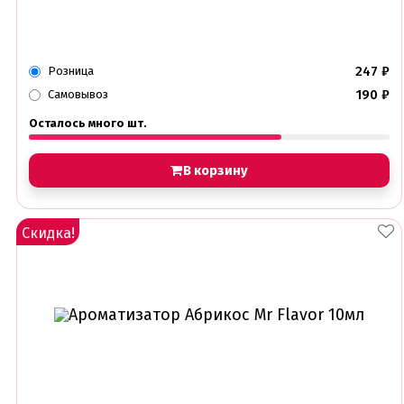
Креманки, Топпинги, Сиропы, Формы для мороженого
Креманки
Топпинги, сиропы
Формы для мороженного
247
₽
Розница
190
₽
Самовывоз
Мастика Марципан Паста для лепки
Мастика для торта
Осталось много шт.
Наборы для моделирования
Наборы плунжеров
Новинки в магазине Тортодел
В корзину
Ножи для кондитера
Оптом товары для кондитеров
Оранжевые красители
Скидка!
ПП Десерты
Пакеты
Пасха
Пищевая печать на принтере
Ангелочки
Детская фото печать
Фото печать
1 сентября, День учителя
14 февраля, день влюбленных
Амонг ас, Бравл старс, Майнкрафт