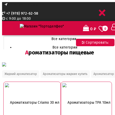
+
+7 (978) 972-62-58
с 9:00 до 18:00
0
₽
0
Все категории
Сортировать:
Все категории
Ароматизаторы пищевые
Все для тортов по Акции
Адаптеры для кондитерского мешка
Ароматизаторы пищевые
Ароматизаторы Criamo 30 мл
Ароматизаторы TPA 10мл
Жидкий ароматизатор
Ароматизаторы жидкие купить
Ароматизатор
Ароматизаторы Украса
Ароматизаторы пищевые жидкие Flavor Art 10мл
Ванильная паста
Безе маршмеллоу мармелад
Бордюрная лента для тортов
Ароматизаторы Criamo 30 мл
Ароматизаторы TPA 10мл
Бумажные формы
Вафельные картинки