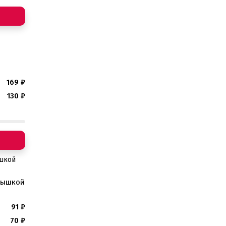
169
₽
130
₽
крышкой
91
₽
70
₽