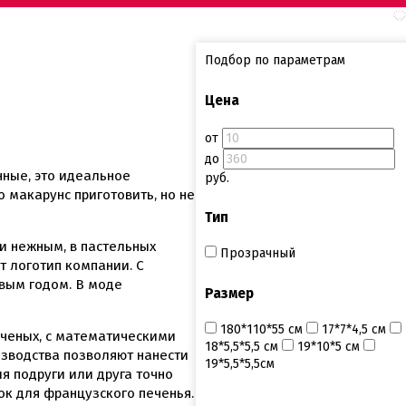
Подбор по параметрам
Цена
от
до
ные, это идеальное
руб.
 макарунс приготовить, но не
Тип
и нежным, в пастельных
Прозрачный
т логотип компании. С
овым годом. В моде
Размер
180*110*55 см
17*7*4,5 см
ученых, с математическими
18*5,5*5,5 см
19*10*5 см
изводства позволяют нанести
19*5,5*5,5см
я подруги или друга точно
ок для французского печенья.