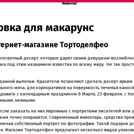
Новинка!
Новинка!
Новинка!
Новинка!
Новинка!
Новинка!
Новинка!
Новинка!
Новинка!
ковка для макарунс
нтернет-магазине Тортоделфео
легантный десерт, которые дарят своим девушкам возлюблен
а под этим названием известна по всему миру. Не так просто
анной выпечки. Красители позволяют сделать десерт ярким 
ьного мяча, для корпоративов на поверхность печенья нанося
равить с календарным праздником 8 Марта, 23 февраля, с Н
вными, нежными.
сли заказать на них пирожные с портретами писателей или 
кам точно понравятся. Современный инвентарь, средства про
лючая собственный портрет по фотографии. Такой подарок дл
ден. Магазин Тортоделфео предлагает несколько видов упаков