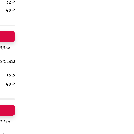
52
₽
40
₽
5*5,5см
52
₽
40
₽