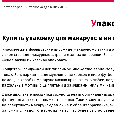
Тортоделфео
→
Упаковка для выпечки
→
Упа
Купить упаковку для макарунс в и
Классические французские пирожные макарунс – легкий и э
лакомство для гламурных встреч и модных вечеринок. Выпечк
менее важно их красиво упаковать.
Кондитеры придумали неисчислимое множество вариантов д
тонах. Есть варианты для мужчин-сладкоежек в виде футбол
помощью коробки макарунс можно признаться в любви, позд
пасхальные мотивы с цыплятами и зайчиками, милыми, наи
Даже школьные праздники можно сделать оригинальными, е
формулами, стихотворными строчками. Такие занятия учени
на поверхность макарунс едва ли не любое изображение, вк
запомнится надолго, несмотря на то, что будет быстро съе