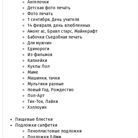
Ангелочки
Детская фото печать
Фото печать
1 сентября, День учителя
14 февраля, день влюбленных
Амонг ас, Бравл старс, Майнкрафт
Бабочки Съедобная печать
Для мужчин
Единороги
Из фильмов
Капкейки
Куклы Лол
Маме
Машинки, тачки
Мультики разные
Новый Год, Рождество
Поп-Арт
Тик-Ток, Лайки
Хэллоуин
Пищевые блестки
Подложки салфетки
Пенопластовые подложки
Подложки 0,8мм