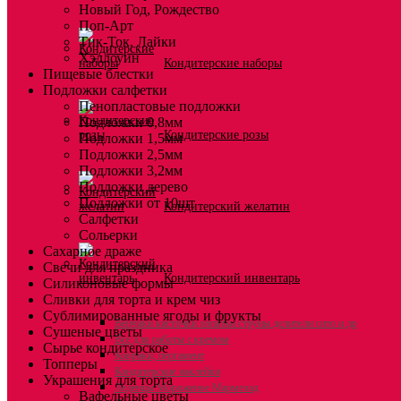
Новый Год, Рождество
Поп-Арт
Тик-Ток, Лайки
Хэллоуин
Кондитерские наборы
Пищевые блестки
Подложки салфетки
Пенопластовые подложки
Подложки 0,8мм
Кондитерские розы
Подложки 1,5мм
Подложки 2,5мм
Подложки 3,2мм
Подложки дерево
Подложки от 10шт
Кондитерский желатин
Салфетки
Сольерки
Сахарное драже
Свечи для праздника
Кондитерский инвентарь
Силиконовые формы
Сливки для торта и крем чиз
Сублимированные ягоды и фрукты
Венчики кисточки лопатки струны делители сито и др
Сушеные цветы
Все для работы с кремом
Сырье кондитерское
Коврики, пергамент
Топперы
Кондитерские наклейки
Украшения для торта
Леденцы Мороженое Мармелад
Вафельные цветы