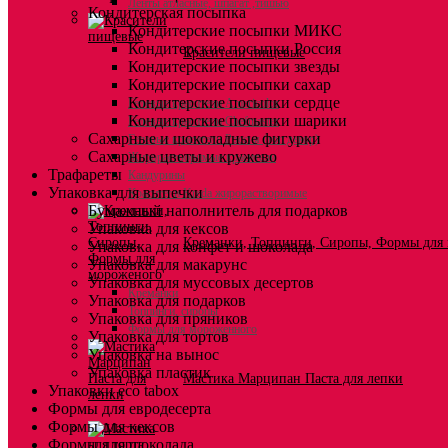
Ленты атласные, шпагат ,тишью
Кондитерская посыпка
Кондитерские посыпки МИКС
Кондитерские посыпки Россия
Красители пищевые
Кондитерские посыпки звезды
Кондитерские посыпки сахар
Кондитерские посыпки сердце
Гелевые красители Americolor
Кондитерские посыпки шарики
Гелевые красители Chefmaster
Сахарные и шоколадные фигурки
Гелевые красители Россия (топ декор)
Сахарные цветы и кружево
Жирорастворимые красители
Трафареты
Кандурины
Упаковка для выпечки
Красители Kreda жирорастворимые
Бумажный наполнитель для подарков
Упаковка для кексов
Креманки, Топпинги, Сиропы, Формы для
Упаковка для конфет и шоколада
Упаковка для макарунс
Упаковка для муссовых десертов
Креманки
Упаковка для подарков
Топпинги, сиропы
Упаковка для пряников
Формы для мороженного
Упаковка для тортов
Упаковка на вынос
Упаковка пластик
Мастика Марципан Паста для лепки
Упаковки eco tabox
Формы для евродесерта
Формы для кексов
Формы для шоколада