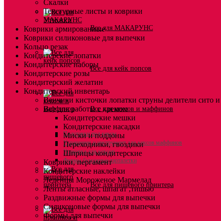
Скалки
Текстурные листы и коврики
Утюжки
Все для МАКАРУНС
Коврики армированные
Коврики силиконовые для выпечки
Кольцо резак
Кондитерские лопатки
Кондитерские наборы
Все для кейк попсов
Кондитерские розы
Кондитерский желатин
Кондитерский инвентарь
Венчики кисточки лопатки струны делители сито и
Все для работы с кремом
Все для кексов и маффинов
Кондитерские мешки
Кондитерские насадки
Подставки под кексы
Миски и поддоны
Украшения и инструмент для кексов маффинов
Переходники, гвоздики
Упаковка для кексов
Шприцы кондитерские
Формы бумажные тарталетки
Коврики, пергамент
Кондитерские наклейки
Леденцы Мороженое Мармелад
Все для пищевого принтера
Ленты атласные, шпагат ,тишью
Раздвижные формы для выпечки
Силиконовые формы для выпечки
Формы для выпечки