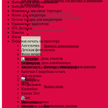
Инструменты для мастики и марципана
Наборы для моделирования
Наборы плунжеров
Новинки в магазине Тортодел
Инструменты для моделирования
Ножи для кондитера
Плунжеры вырубки штампы для мастики
Оптом товары для кондитеров
Силиконовые молды
Оранжевые красители
Скалки
ПП Десерты
Текстурные листы и коврики
Пакеты
Утюжки
Пасха
Пищевая печать на принтере
Ангелочки
Коврики армированные
Детская фото печать
Фото печать
1 сентября, День учителя
14 февраля, день влюбленных
Коврики силиконовые для выпечки
Амонг ас, Бравл старс, Майнкрафт
Бабочки Съедобная печать
Для мужчин
Единороги
Из фильмов
Кольцо резак
Капкейки
Куклы Лол
Маме
Машинки, тачки
Кондитерские лопатки
Мультики разные