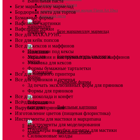
Ванильная паста
Ароматизаторы Украса
Безе маршмеллоу мармелад
Ароматизаторы пищевые жидкие Flavor Art 10мл
Бордюрная лента для тортов
Ванильная паста
Бумажные формы
Вафельные картинки
Вафельные рожки
Безе маршмеллоу мармелад
Все для МАКАРУНС
Все для кейк попсов
Все для кексов и маффинов
Подставки под кексы
Бордюрная лента для тортов
Украшения и инструмент для кексов маффинов
Упаковка для кексов
Формы бумажные тарталетки
Все для пищевого принтера
Все для пряников и печенья
Бумажные формы
3д печать эксклюзивных форм для пряников
Формы для пряников
Все для шоколада и конфет
Всё для праздника
Вафельные картинки
Вырубки для пряников
Изготовление цветов (пищевая флористика)
Инструменты для мастики и марципана
Инструменты для моделирования
Плунжеры вырубки штампы для мастики
Вафельные рожки
Силиконовые молды