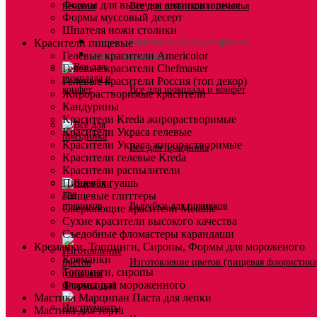
Формы для выпечки антипригарные
Все для пряников и печенья
Формы муссовый десерт
Шпателя ножи столики
Красители пищевые
3д печать эксклюзивных форм для пряников
Гелевые красители Americolor
Формы для пряников
Гелевые красители Chefmaster
Гелевые красители Россия (топ декор)
Все для шоколада и конфет
Жирорастворимые красители
Кандурины
Красители Kreda жирорастворимые
Красители Украса гелевые
Красители Украса жирорастворимые
Всё для праздника
Красители гелевые Kreda
Красители распылители
Пищевая гуашь
Пищевые глиттеры
Вырубки для пряников
Сверкающие красители Metallic
Сухие красители высокого качества
Съедобные фломастеры карандаши
Креманки, Топпинги, Сиропы, Формы для мороженого
Креманки
Изготовление цветов (пищевая флористика
Топпинги, сиропы
Формы для мороженного
Мастика Марципан Паста для лепки
Мастика для торта