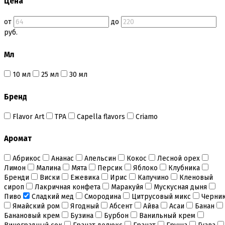
Цена
Безе маршмеллоу мармелад
Бордюрная лента для тортов
от
до
Бумажные формы
руб.
Вафельные картинки
Вафельные рожки
Мл
Все для МАКАРУНС
Все для кейк попсов
10 мл
25 мл
30 мл
Все для кексов и маффинов
Подставки под кексы
Украшения и инструмент для кексов маффинов
Бренд
Упаковка для кексов
Формы бумажные тарталетки
Flavor Art
ТРА
Capella flavors
Criamo
Все для пищевого принтера
Аромат
Все для пряников и печенья
3д печать эксклюзивных форм для пряников
Абрикос
Ананас
Апельсин
Кокос
Лесной орех
Формы для пряников
Лимон
Малина
Мята
Персик
Яблоко
Клубника
Бренди
Виски
Ежевика
Ирис
Капучино
Кленовый
Все для шоколада и конфет
сироп
Лакричная конфета
Маракуйя
Мускусная дыня
Всё для праздника
Пиво
Сладкий мед
Смородина
Цитрусовый микс
Черни
Вырубки для пряников
Ямайский ром
Ягодный
Абсент
Айва
Асаи
Банан
Изготовление цветов (пищевая флористика)
Банановый крем
Бузина
Бурбон
Ванильный крем
Инструменты для мастики и марципана