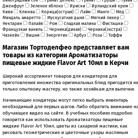
Виноградный сок
Гранат делюкс
Гранат
Груша
Гуава
Инструменты для моделирования
Джекфрут
Зеленое яблоко
Ириски
Ирландский крем
Плунжеры вырубки штампы для мастики
Киви
Клюква
Корица(острая)
Лайм
Манго
Мед
Силиконовые молды
Миндаль амаретто
Мускусатная дыня
Мягкий ликер
Скалки
Нектарин
Папайя
Ром
Сладкая малина
Фисташки
Текстурные листы и коврики
Французкая ваниль
Черника(дикая)
Черника(экстра)
Утюжки
Чизкейк
Вишня
Энергетик
Арбуз
Роза
Тоффи
Коврики армированные
Магазин Тортоделфео представляет вам
Коврики силиконовые для выпечки
товары из категории Ароматизаторы
Кольцо резак
пищевые жидкие Flavor Art 10мл в Керчи
Кондитерские лопатки
Кондитерские наборы
Кондитерские розы
Широкий ассортимент товаров для кондитеров для
Кондитерский желатин
приготовления множества оригинальных блюд пригодится н
Кондитерский инвентарь
только опытному мастеру, но также хозяйкам для выпечки.
Венчики кисточки лопатки струны делители сито и
др
Начинающие кондитеры могут легко выбрать инвентарь
Все для работы с кремом
необходимый для первых шагов. Либо обратить внимание н
Кондитерские мешки
обучающее видео на сайте. В учебных пособиях подробно
Кондитерские насадки
говорится как использовать Ароматизаторы пищевые
Миски и поддоны
жидкие Flavor Art 10мл, цветы из сахарной мастики, как
Переходники, гвоздики
рисовать геометрические и цветочные узоры масляным
Шприцы кондитерские