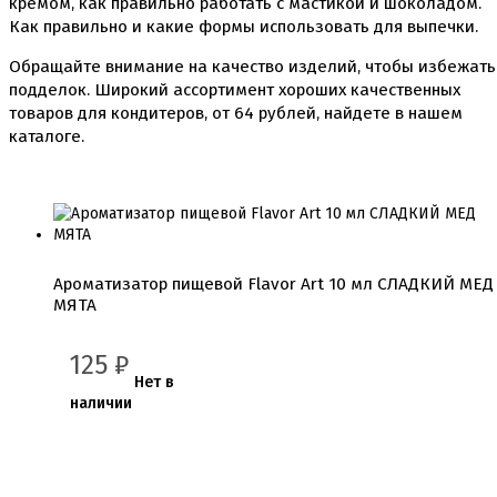
кремом, как правильно работать с мастикой и шоколадом.
Коврики, пергамент
Как правильно и какие формы использовать для выпечки.
Кондитерские наклейки
Леденцы Мороженое Мармелад
Обращайте внимание на качество изделий, чтобы избежать
Ленты атласные, шпагат ,тишью
подделок. Широкий ассортимент хороших качественных
Раздвижные формы для выпечки
товаров для кондитеров, от
64
рублей, найдете в нашем
Силиконовые формы для выпечки
каталоге.
Формы для выпечки
Формы для выпечки антипригарные
Формы муссовый десерт
Шпателя ножи столики
Красители пищевые
Гелевые красители Americolor
Ароматизатор пищевой Flavor Art 10 мл СЛАДКИЙ МЕД
Гелевые красители Chefmaster
МЯТА
Гелевые красители Россия (топ декор)
Жирорастворимые красители
125
₽
Кандурины
Нет в
Красители Kreda жирорастворимые
наличии
Красители Украса гелевые
Красители Украса жирорастворимые
Красители гелевые Kreda
Красители распылители
Пищевая гуашь