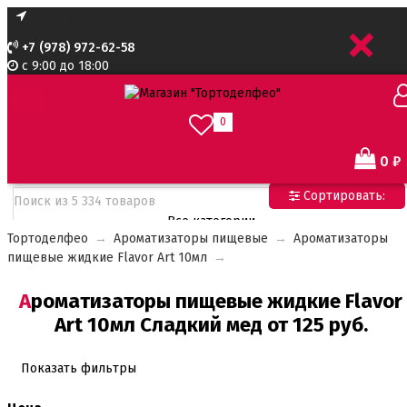
+
+7 (978) 972-62-58
с 9:00 до 18:00
0
0
₽
Сортировать:
Все категории
Тортоделфео
→
Ароматизаторы пищевые
→
Ароматизаторы
Все категории
пищевые жидкие Flavor Art 10мл
→
Все для тортов по Акции
Адаптеры для кондитерского мешка
Ароматизаторы пищевые жидкие Flavor
Ароматизаторы пищевые
Art 10мл Сладкий мед от 125 руб.
Ароматизаторы Criamo 30 мл
Ароматизаторы TPA 10мл
Ароматизаторы Украса
Показать фильтры
Ароматизаторы пищевые жидкие Flavor Art 10мл
Ванильная паста