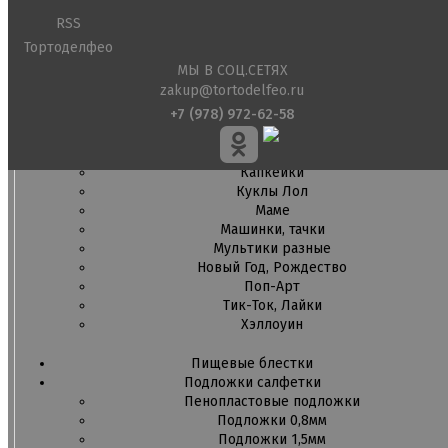
Детская фото печать
Фото печать
RSS
1 сентября, День учителя
Тортоделфео
14 февраля, день влюбленных
МЫ В СОЦ.СЕТЯХ
Амонг ас, Бравл старс, Майнкрафт
zakup@tortodelfeo.ru
Бабочки Съедобная печать
+7 (978) 972-62-58
Для мужчин
Единороги
Из фильмов
Капкейки
Куклы Лол
Маме
Машинки, тачки
Мультики разные
Новый Год, Рождество
Поп-Арт
Тик-Ток, Лайки
Хэллоуин
Пищевые блестки
Подложки салфетки
Пенопластовые подложки
Подложки 0,8мм
Подложки 1,5мм