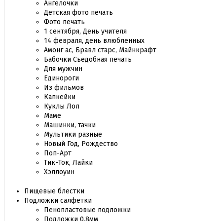
Ангелочки
Детская фото печать
Фото печать
1 сентября, День учителя
14 февраля, день влюбленных
Амонг ас, Бравл старс, Майнкрафт
Бабочки Съедобная печать
Для мужчин
Единороги
Из фильмов
Капкейки
Куклы Лол
Маме
Машинки, тачки
Мультики разные
Новый Год, Рождество
Поп-Арт
Тик-Ток, Лайки
Хэллоуин
Пищевые блестки
Подложки салфетки
Пенопластовые подложки
Подложки 0,8мм