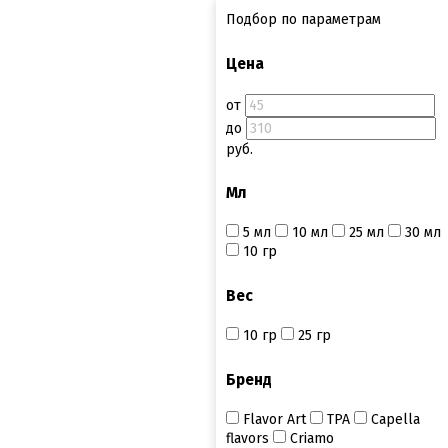
Подбор по параметрам
Цена
от
до
руб.
Мл
5 мл
10 мл
25 мл
30 мл
10 гр
Вес
10 гр
25 гр
Бренд
Flavor Art
ТРА
Capella
flavors
Criamo