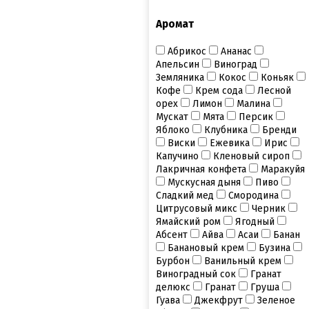
Аромат
Абрикос
Ананас
Апельсин
Виноград
Земляника
Кокос
Коньяк
Кофе
Крем сода
Лесной
орех
Лимон
Малина
Мускат
Мята
Персик
Яблоко
Клубника
Бренди
Виски
Ежевика
Ирис
Капучино
Кленовый сироп
Лакричная конфета
Маракуйя
Мускусная дыня
Пиво
Сладкий мед
Смородина
Цитрусовый микс
Черник
Ямайский ром
Ягодный
Абсент
Айва
Асаи
Банан
Банановый крем
Бузина
Бурбон
Ванильный крем
Виноградный сок
Гранат
делюкс
Гранат
Груша
Гуава
Джекфрут
Зеленое