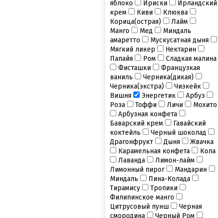
яблоко
Ириски
Ирландский
крем
Киви
Клюква
Корица(острая)
Лайм
Манго
Мед
Миндаль
амаретто
Мускусатная дыня
Мягкий ликер
Нектарин
Папайя
Ром
Сладкая малина
Фисташки
Французкая
ваниль
Черника(дикая)
Черника(экстра)
Чизкейк
Вишня
Энергетик
Арбуз
Роза
Тоффи
Личи
Мохито
Арбузная конфета
Баварский крем
Гавайский
коктейль
Черный шоколад
Драгонфрукт
Дыня
Жвачка
Карамельная конфета
Кола
Лаванда
Лимон-лайм
Лимонный пирог
Мандарин
Миндаль
Пина-Колада
Тирамису
Тропики
Филипинское манго
Цитрусовый пунш
Черная
смородина
Черный Ром