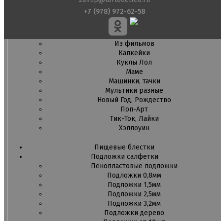
Амонг ас, Бравл старс, Майнкрафт
+7 (978) 972-62-58
Бабочки Съедобная печать
Для мужчин
Единороги
Из фильмов
Капкейки
Куклы Лол
Маме
Машинки, тачки
Мультики разные
Новый Год, Рождество
Поп-Арт
Тик-Ток, Лайки
Хэллоуин
Пищевые блестки
Подложки салфетки
Пенопластовые подложки
Подложки 0,8мм
Подложки 1,5мм
Подложки 2,5мм
Подложки 3,2мм
Подложки дерево