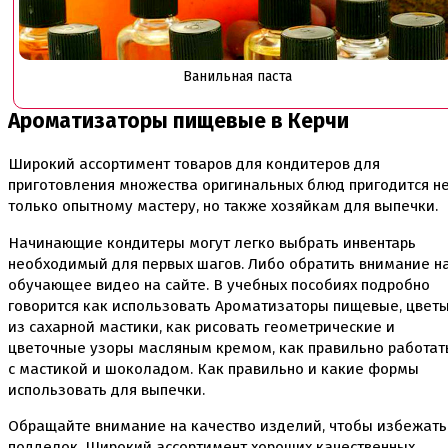
Скалки
Текстурные листы и коврики
Утюжки
Ванильная паста
Коврики армированные
Коврики силиконовые для выпечки
Ароматизаторы пищевые в Керчи
Кольцо резак
Кондитерские лопатки
Кондитерские наборы
Широкий ассортимент товаров для кондитеров для
Кондитерские розы
приготовления множества оригинальных блюд пригодится н
Кондитерский желатин
только опытному мастеру, но также хозяйкам для выпечки.
Кондитерский инвентарь
Венчики кисточки лопатки струны делители сито и
Начинающие кондитеры могут легко выбрать инвентарь
др
необходимый для первых шагов. Либо обратить внимание н
Все для работы с кремом
обучающее видео на сайте. В учебных пособиях подробно
Кондитерские мешки
говорится как использовать Ароматизаторы пищевые, цвет
Кондитерские насадки
из сахарной мастики, как рисовать геометрические и
Миски и поддоны
Переходники, гвоздики
цветочные узоры масляным кремом, как правильно работат
Шприцы кондитерские
с мастикой и шоколадом. Как правильно и какие формы
использовать для выпечки.
Коврики, пергамент
Кондитерские наклейки
Обращайте внимание на качество изделий, чтобы избежать
Леденцы Мороженое Мармелад
подделок. Широкий ассортимент хороших качественных