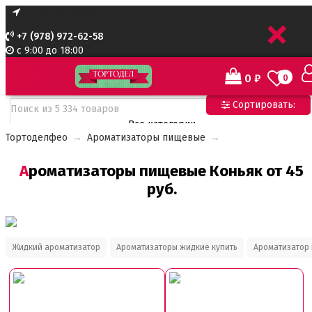
+
+7 (978) 972-62-58
с 9:00 до 18:00
0
₽
0
Сортировать:
Все категории
Тортоделфео
→
Ароматизаторы пищевые
→
Все категории
Все для тортов по Акции
Ароматизаторы пищевые Коньяк от 45
Адаптеры для кондитерского мешка
руб.
Ароматизаторы пищевые
Ароматизаторы Criamo 30 мл
Ароматизаторы TPA 10мл
Ароматизаторы Украса
Ароматизаторы пищевые жидкие Flavor Art 10мл
Жидкий ароматизатор
Ароматизаторы жидкие купить
Ароматизатор
Ванильная паста
Безе маршмеллоу мармелад
Бордюрная лента для тортов
Бумажные формы