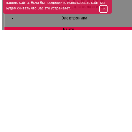
Глазурь для кондитеров
нашего сайта. Если Вы продолжите использовать сайт, мы
Шоколад для кондитеров
будем считать что Вас это устраивает.
OK
Электроника
Найти