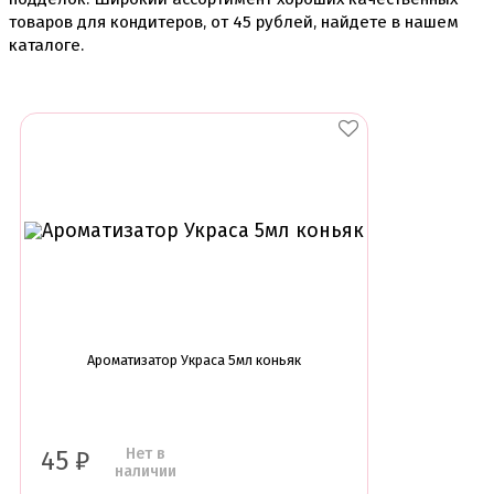
Ленты атласные, шпагат ,тишью
товаров для кондитеров, от
45
рублей, найдете в нашем
Раздвижные формы для выпечки
каталоге.
Силиконовые формы для выпечки
Формы для выпечки
Формы для выпечки антипригарные
Формы муссовый десерт
Шпателя ножи столики
Красители пищевые
Гелевые красители Americolor
Гелевые красители Chefmaster
Гелевые красители Россия (топ декор)
Жирорастворимые красители
Кандурины
Красители Kreda жирорастворимые
Красители Украса гелевые
Красители Украса жирорастворимые
Ароматизатор Украса 5мл коньяк
Красители гелевые Kreda
Красители распылители
Пищевая гуашь
Пищевые глиттеры
Нет в
45
₽
Сверкающие красители Metallic
наличии
Сухие красители высокого качества