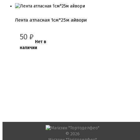
Лента атласная 1см*25м айвори
50
₽
Нет в
наличии
© 2026
Магазин "Тортоделфео"