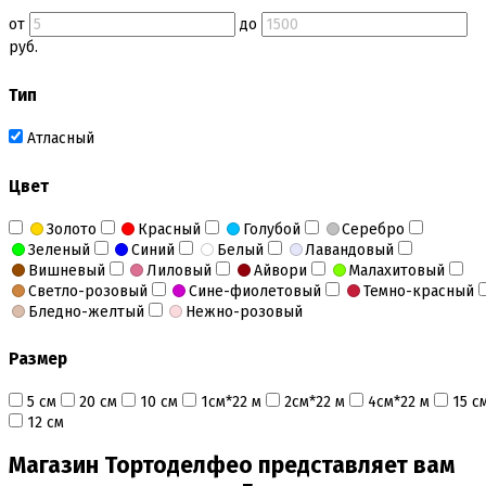
от
до
руб.
Тип
Атласный
Цвет
Золото
Красный
Голубой
Серебро
Зеленый
Синий
Белый
Лавандовый
Вишневый
Лиловый
Айвори
Малахитовый
Светло-розовый
Сине-фиолетовый
Темно-красный
Бледно-желтый
Нежно-розовый
Размер
5 см
20 см
10 см
1см*22 м
2см*22 м
4см*22 м
15 с
12 см
Магазин Тортоделфео представляет вам