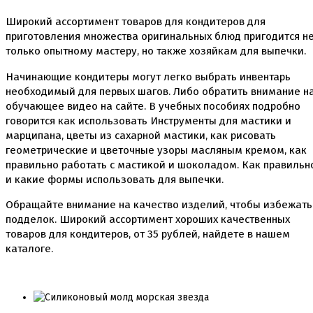
Пищевые глиттеры
Сверкающие красители Metallic
Широкий ассортимент товаров для кондитеров для
Сухие красители высокого качества
приготовления множества оригинальных блюд пригодится н
Съедобные фломастеры карандаши
только опытному мастеру, но также хозяйкам для выпечки.
Креманки, Топпинги, Сиропы, Формы для мороженого
Начинающие кондитеры могут легко выбрать инвентарь
Креманки
необходимый для первых шагов. Либо обратить внимание н
Топпинги, сиропы
обучающее видео на сайте. В учебных пособиях подробно
Формы для мороженного
говорится как использовать Инструменты для мастики и
марципана, цветы из сахарной мастики, как рисовать
Мастика Марципан Паста для лепки
геометрические и цветочные узоры масляным кремом, как
Мастика для торта
правильно работать с мастикой и шоколадом. Как правильн
Наборы для моделирования
и какие формы использовать для выпечки.
Наборы плунжеров
Новинки в магазине Тортодел
Обращайте внимание на качество изделий, чтобы избежать
Ножи для кондитера
подделок. Широкий ассортимент хороших качественных
Оптом товары для кондитеров
товаров для кондитеров, от
35
рублей, найдете в нашем
Оранжевые красители
ПП Десерты
каталоге.
Пакеты
Пасха
Пищевая печать на принтере
Ангелочки