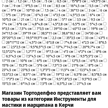
2 см
1,2 см
1,5 см
5 см
6,5 см
15*8*3 см
49,5*3 см
Коврики, пергамент
7 см
9 см
9*5,5 см
11 см
8,5 см
16*4,5 см
5,5 см
4*
Кондитерские наклейки
см
9*9 см
10*10 см
7,5 см
4 см
36*13 см
3 см
6 см
Леденцы Мороженое Мармелад
5*5 см
3*3 см
6*4,5 см
4*3,5 см
4,5*3,5 см
6*4 см
Ленты атласные, шпагат ,тишью
10*5,5 см
21 см
1,7 см
2,5 см
5*7 см
3,5 см
9,5 см
Раздвижные формы для выпечки
7*4 см
6*6 см
4,8*4,8 см
4,5*2,8 см
6,5*5 см
5*4,5 см
Силиконовые формы для выпечки
9*3,5 см
7,5*4 см
7*3,5 см
39*10 см
40*13 см
19*6 см
Формы для выпечки
34*11,5 см
39*19 см
38,5*11 см
38,6*16,1 см
34*30 см
Формы для выпечки антипригарные
25*20*1,5 см
19,5*19,5*1 см
2,3 см
35*3,5 см
33 см
43*5 
Формы муссовый десерт
26*17*12 см
4,5*3 см
6*3,8 см
7*4,8 см
4*2,5 см
8*6,5
Шпателя ножи столики
см
2,5*2,5 см
9,5*6,5*1,5 см
13*4,7*14,5 см
20*9,7*4 см
12,5*22*4 см
1,2*7*7 см
9*7,5 см
4*3 см
4*2*4 см
8*6 см
Красители пищевые
6,5*4,5 см
7,5*4,5 см
10*4,5 см
9*6 см
9,5*5,5*2 см
Гелевые красители Americolor
17*15 см
10*6 см
6*5 см
7,5*8,5 см
12*5,5 см
6*5,5 см
Гелевые красители Chefmaster
15*6 см
15,5*5 см
5*6 см
7,5*7,5 см
21*6 см
8*5 см
Гелевые красители Россия (топ декор)
23*4,5 см
23*6,5 см
1,3*3*3 см
11,5*4 см
13,5*4,5 см
Жирорастворимые красители
13,5*3,5 см
8,5*7 см
8*8 см
19*12 см
6,5*8 см
8,5*8,5 см
Кандурины
1*3*3 см
7*4,5 см
8*9 см
9,5*7,8*2,5 см
9,5*9,5 см
Красители Kreda жирорастворимые
15*3,5 см
6*14,5 см
7,5*5 см
6,5*5,2 см
27*4,5 см
Красители Украса гелевые
Магазин Тортоделфео представляет вам
Красители Украса жирорастворимые
Красители гелевые Kreda
товары из категории Инструменты для
Красители распылители
мастики и марципана в Керчи
Пищевая гуашь