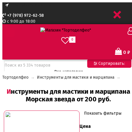
+
+7 (978) 972-62-58
с 9:00 до 18:00
0
0
₽
Сортировать:
Все категории
Тортоделфео
→
Инструменты для мастики и марципана
→
Все категории
Все для тортов по Акции
Инструменты для мастики и марципана
Адаптеры для кондитерского мешка
Морская звезда от 200 руб.
Ароматизаторы пищевые
Ароматизаторы Criamo 30 мл
Ароматизаторы TPA 10мл
Показать фильтры
Ароматизаторы Украса
Ароматизаторы пищевые жидкие Flavor Art 10мл
Цена
Ванильная паста