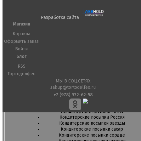
Подложки 2,5мм
Подложки 3,2мм
Подложки дерево
Разработка сайта
Подложки от 10шт
Магазин
Салфетки
Сольерки
Корзина
Оформить заказ
Сахарное драже
Войти
Свечи для праздника
Блог
Силиконовые формы
Сливки для торта и крем чиз
RSS
Сублимированные ягоды и фрукты
Тортоделфео
Сушеные цветы
МЫ В СОЦ.СЕТЯХ
Сырье кондитерское
zakup@tortodelfeo.ru
Топперы
Украшения для торта
+7 (978) 972-62-58
Вафельные цветы
Кондитерская посыпка
Кондитерские посыпки МИКС
Кондитерские посыпки Россия
Кондитерские посыпки звезды
Кондитерские посыпки сахар
Кондитерские посыпки сердце