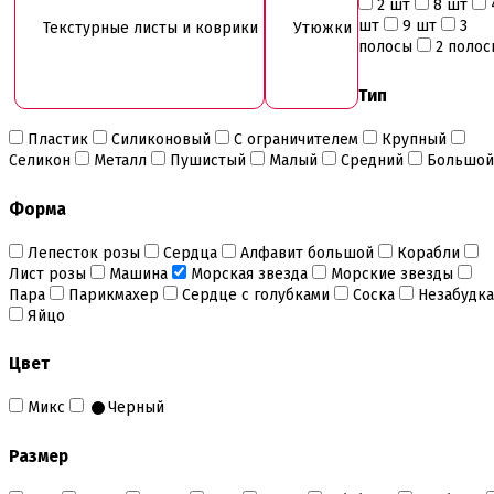
2 шт
8 шт
Инструменты для моделирования
шт
9 шт
3
Текстурные листы и коврики
Утюжки
Плунжеры вырубки штампы для мастики
полосы
2 полос
Силиконовые молды
Скалки
Тип
Текстурные листы и коврики
Утюжки
Пластик
Силиконовый
С ограничителем
Крупный
Коврики армированные
Селикон
Металл
Пушистый
Малый
Средний
Большой
Коврики силиконовые для выпечки
Кольцо резак
Форма
Кондитерские лопатки
Кондитерские наборы
Лепесток розы
Сердца
Алфавит большой
Корабли
Кондитерские розы
Лист розы
Машина
Морская звезда
Морские звезды
Кондитерский желатин
Пара
Парикмахер
Сердце с голубками
Соска
Незабудка
Кондитерский инвентарь
Яйцо
Венчики кисточки лопатки струны делители сито и
др
Цвет
Все для работы с кремом
Кондитерские мешки
Микс
Черный
Кондитерские насадки
Миски и поддоны
Переходники, гвоздики
Размер
Шприцы кондитерские