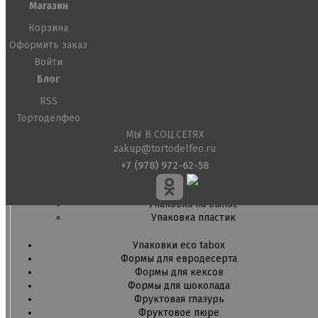
Кондитерские посыпки шарики
Магазин
Корзина
Сахарные и шоколадные фигурки
Сахарные цветы и кружево
Оформить заказ
Войти
Трафареты
Блог
Упаковка для выпечки
Бумажный наполнитель для подарков
RSS
Упаковка для кексов
Тортоделфео
Упаковка для конфет и шоколада
МЫ В СОЦ.СЕТЯХ
Упаковка для макарунс
zakup@tortodelfeo.ru
Упаковка для муссовых десертов
Упаковка для подарков
+7 (978) 972-62-58
Упаковка для пряников
Упаковка для тортов
Упаковка на вынос
Упаковка пластик
Упаковки eco tabox
Формы для евродесерта
Формы для кексов
Формы для шоколада
Фруктовая глазурь
Фруктовое пюре