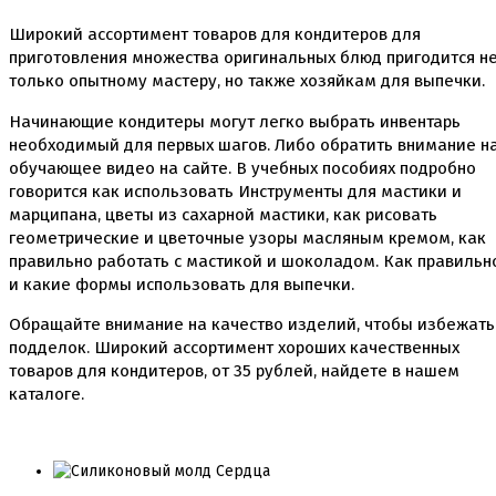
Пищевые глиттеры
Сверкающие красители Metallic
Широкий ассортимент товаров для кондитеров для
Сухие красители высокого качества
приготовления множества оригинальных блюд пригодится н
Съедобные фломастеры карандаши
только опытному мастеру, но также хозяйкам для выпечки.
Креманки, Топпинги, Сиропы, Формы для мороженого
Начинающие кондитеры могут легко выбрать инвентарь
Креманки
необходимый для первых шагов. Либо обратить внимание н
Топпинги, сиропы
обучающее видео на сайте. В учебных пособиях подробно
Формы для мороженного
говорится как использовать Инструменты для мастики и
марципана, цветы из сахарной мастики, как рисовать
Мастика Марципан Паста для лепки
геометрические и цветочные узоры масляным кремом, как
Мастика для торта
правильно работать с мастикой и шоколадом. Как правильн
Наборы для моделирования
и какие формы использовать для выпечки.
Наборы плунжеров
Новинки в магазине Тортодел
Обращайте внимание на качество изделий, чтобы избежать
Ножи для кондитера
подделок. Широкий ассортимент хороших качественных
Оптом товары для кондитеров
товаров для кондитеров, от
35
рублей, найдете в нашем
Оранжевые красители
ПП Десерты
каталоге.
Пакеты
Пасха
Пищевая печать на принтере
Ангелочки