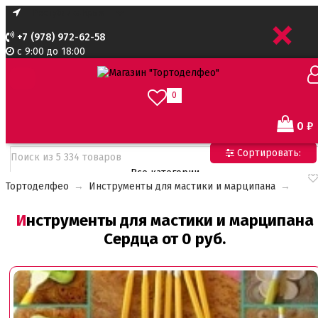
+
+7 (978) 972-62-58
с 9:00 до 18:00
0
0
₽
Сортировать:
Все категории
Тортоделфео
→
Инструменты для мастики и марципана
→
Все категории
Все для тортов по Акции
Инструменты для мастики и марципана
Адаптеры для кондитерского мешка
Сердца от 0 руб.
Ароматизаторы пищевые
Ароматизаторы Criamo 30 мл
Ароматизаторы TPA 10мл
Ароматизаторы Украса
Ароматизаторы пищевые жидкие Flavor Art 10мл
Ванильная паста