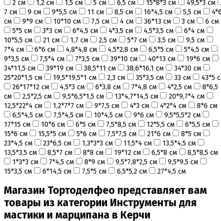
2 см
1,2 см
1,5 см
5 см
6,5 см
15*8*3 см
49,5*3 см
Коврики, пергамент
7 см
9 см
9*5,5 см
11 см
8,5 см
16*4,5 см
5,5 см
4*
Кондитерские наклейки
см
9*9 см
10*10 см
7,5 см
4 см
36*13 см
3 см
6 см
Леденцы Мороженое Мармелад
5*5 см
3*3 см
6*4,5 см
4*3,5 см
4,5*3,5 см
6*4 см
Ленты атласные, шпагат ,тишью
10*5,5 см
21 см
1,7 см
2,5 см
5*7 см
3,5 см
9,5 см
Раздвижные формы для выпечки
7*4 см
6*6 см
4,8*4,8 см
4,5*2,8 см
6,5*5 см
5*4,5 см
Силиконовые формы для выпечки
9*3,5 см
7,5*4 см
7*3,5 см
39*10 см
40*13 см
19*6 см
Формы для выпечки
34*11,5 см
39*19 см
38,5*11 см
38,6*16,1 см
34*30 см
Формы для выпечки антипригарные
25*20*1,5 см
19,5*19,5*1 см
2,3 см
35*3,5 см
33 см
43*5 
Формы муссовый десерт
26*17*12 см
4,5*3 см
6*3,8 см
7*4,8 см
4*2,5 см
8*6,5
Шпателя ножи столики
см
2,5*2,5 см
9,5*6,5*1,5 см
13*4,7*14,5 см
20*9,7*4 см
12,5*22*4 см
1,2*7*7 см
9*7,5 см
4*3 см
4*2*4 см
8*6 см
Красители пищевые
6,5*4,5 см
7,5*4,5 см
10*4,5 см
9*6 см
9,5*5,5*2 см
Гелевые красители Americolor
17*15 см
10*6 см
6*5 см
7,5*8,5 см
12*5,5 см
6*5,5 см
Гелевые красители Chefmaster
15*6 см
15,5*5 см
5*6 см
7,5*7,5 см
21*6 см
8*5 см
Гелевые красители Россия (топ декор)
23*4,5 см
23*6,5 см
1,3*3*3 см
11,5*4 см
13,5*4,5 см
Жирорастворимые красители
13,5*3,5 см
8,5*7 см
8*8 см
19*12 см
6,5*8 см
8,5*8,5 см
Кандурины
1*3*3 см
7*4,5 см
8*9 см
9,5*7,8*2,5 см
9,5*9,5 см
Красители Kreda жирорастворимые
15*3,5 см
6*14,5 см
7,5*5 см
6,5*5,2 см
27*4,5 см
Красители Украса гелевые
Магазин Тортоделфео представляет вам
Красители Украса жирорастворимые
Красители гелевые Kreda
товары из категории Инструменты для
Красители распылители
мастики и марципана в Керчи
Пищевая гуашь