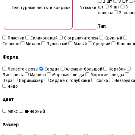
2 шт
8 шт
Инструменты для моделирования
шт
9 шт
3
Текстурные листы и коврики
Утюжки
Плунжеры вырубки штампы для мастики
полосы
2 полос
Силиконовые молды
Скалки
Тип
Текстурные листы и коврики
Утюжки
Пластик
Силиконовый
С ограничителем
Крупный
Коврики армированные
Селикон
Металл
Пушистый
Малый
Средний
Большой
Коврики силиконовые для выпечки
Кольцо резак
Форма
Кондитерские лопатки
Кондитерские наборы
Лепесток розы
Сердца
Алфавит большой
Корабли
Кондитерские розы
Лист розы
Машина
Морская звезда
Морские звезды
Кондитерский желатин
Пара
Парикмахер
Сердце с голубками
Соска
Незабудка
Кондитерский инвентарь
Яйцо
Венчики кисточки лопатки струны делители сито и
др
Цвет
Все для работы с кремом
Кондитерские мешки
Микс
Черный
Кондитерские насадки
Миски и поддоны
Переходники, гвоздики
Размер
Шприцы кондитерские