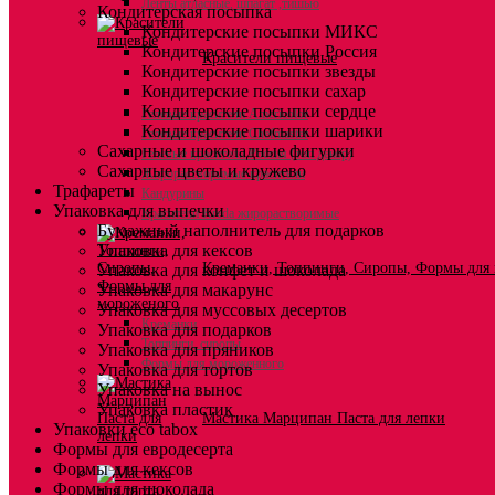
Ленты атласные, шпагат ,тишью
Кондитерская посыпка
Кондитерские посыпки МИКС
Кондитерские посыпки Россия
Красители пищевые
Кондитерские посыпки звезды
Кондитерские посыпки сахар
Кондитерские посыпки сердце
Гелевые красители Americolor
Кондитерские посыпки шарики
Гелевые красители Chefmaster
Сахарные и шоколадные фигурки
Гелевые красители Россия (топ декор)
Сахарные цветы и кружево
Жирорастворимые красители
Трафареты
Кандурины
Упаковка для выпечки
Красители Kreda жирорастворимые
Бумажный наполнитель для подарков
Упаковка для кексов
Креманки, Топпинги, Сиропы, Формы для
Упаковка для конфет и шоколада
Упаковка для макарунс
Упаковка для муссовых десертов
Креманки
Упаковка для подарков
Топпинги, сиропы
Упаковка для пряников
Формы для мороженного
Упаковка для тортов
Упаковка на вынос
Упаковка пластик
Мастика Марципан Паста для лепки
Упаковки eco tabox
Формы для евродесерта
Формы для кексов
Формы для шоколада