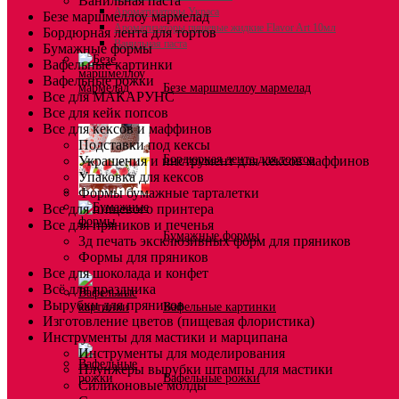
Ванильная паста
Ароматизаторы Украса
Безе маршмеллоу мармелад
Ароматизаторы пищевые жидкие Flavor Art 10мл
Бордюрная лента для тортов
Ванильная паста
Бумажные формы
Вафельные картинки
Вафельные рожки
Безе маршмеллоу мармелад
Все для МАКАРУНС
Все для кейк попсов
Все для кексов и маффинов
Подставки под кексы
Бордюрная лента для тортов
Украшения и инструмент для кексов маффинов
Упаковка для кексов
Формы бумажные тарталетки
Все для пищевого принтера
Все для пряников и печенья
Бумажные формы
3д печать эксклюзивных форм для пряников
Формы для пряников
Все для шоколада и конфет
Всё для праздника
Вырубки для пряников
Вафельные картинки
Изготовление цветов (пищевая флористика)
Инструменты для мастики и марципана
Инструменты для моделирования
Плунжеры вырубки штампы для мастики
Вафельные рожки
Силиконовые молды