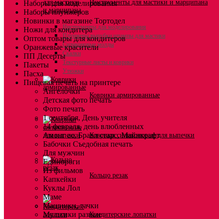
Инструменты для мастики и марципана
Наборы для моделирования
Наборы плунжеров
Новинки в магазине Тортодел
Инструменты для моделирования
Ножи для кондитера
Плунжеры вырубки штампы для мастики
Оптом товары для кондитеров
Силиконовые молды
Оранжевые красители
Скалки
ПП Десерты
Текстурные листы и коврики
Пакеты
Утюжки
Пасха
Пищевая печать на принтере
Ангелочки
Коврики армированные
Детская фото печать
Фото печать
1 сентября, День учителя
14 февраля, день влюбленных
Амонг ас, Бравл старс, Майнкрафт
Коврики силиконовые для выпечки
Бабочки Съедобная печать
Для мужчин
Единороги
Из фильмов
Кольцо резак
Капкейки
Куклы Лол
Маме
Машинки, тачки
Мультики разные
Кондитерские лопатки