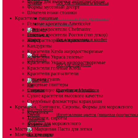
Формы для выпечки антипригарные
Все для пряников и печенья
Формы муссовый десерт
Шпателя ножи столики
Красители пищевые
3д печать эксклюзивных форм для пряников
Гелевые красители Americolor
Формы для пряников
Гелевые красители Chefmaster
Гелевые красители Россия (топ декор)
Все для шоколада и конфет
Жирорастворимые красители
Кандурины
Красители Kreda жирорастворимые
Красители Украса гелевые
Красители Украса жирорастворимые
Всё для праздника
Красители гелевые Kreda
Красители распылители
Пищевая гуашь
Пищевые глиттеры
Сверкающие красители Metallic
Вырубки для пряников
Сухие красители высокого качества
Съедобные фломастеры карандаши
Креманки, Топпинги, Сиропы, Формы для мороженого
Креманки
Изготовление цветов (пищевая флористика
Топпинги, сиропы
Формы для мороженного
Мастика Марципан Паста для лепки
Мастика для торта