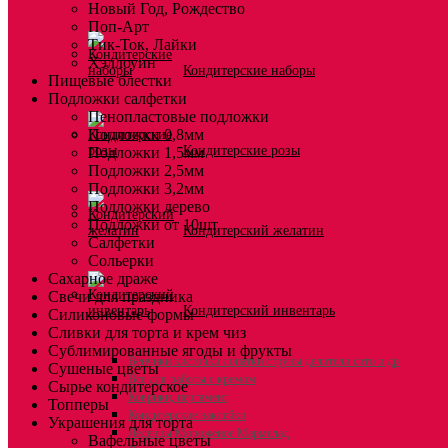
Новый Год, Рождество
Поп-Арт
Тик-Ток, Лайки
Хэллоуин
Кондитерские наборы
Пищевые блестки
Подложки салфетки
Пенопластовые подложки
Подложки 0,8мм
Кондитерские розы
Подложки 1,5мм
Подложки 2,5мм
Подложки 3,2мм
Подложки дерево
Подложки от 10шт
Кондитерский желатин
Салфетки
Сольерки
Сахарное драже
Свечи для праздника
Кондитерский инвентарь
Силиконовые формы
Сливки для торта и крем чиз
Сублимированные ягоды и фрукты
Венчики кисточки лопатки струны делители сито и др
Сушеные цветы
Все для работы с кремом
Сырье кондитерское
Коврики, пергамент
Топперы
Кондитерские наклейки
Украшения для торта
Леденцы Мороженое Мармелад
Вафельные цветы