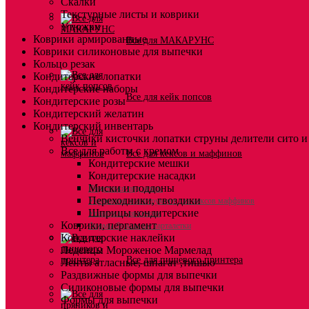
Скалки
Текстурные листы и коврики
Утюжки
Коврики армированные
Все для МАКАРУНС
Коврики силиконовые для выпечки
Кольцо резак
Кондитерские лопатки
Кондитерские наборы
Все для кейк попсов
Кондитерские розы
Кондитерский желатин
Кондитерский инвентарь
Венчики кисточки лопатки струны делители сито и
Все для работы с кремом
Все для кексов и маффинов
Кондитерские мешки
Кондитерские насадки
Миски и поддоны
Подставки под кексы
Переходники, гвоздики
Украшения и инструмент для кексов маффинов
Шприцы кондитерские
Упаковка для кексов
Коврики, пергамент
Формы бумажные тарталетки
Кондитерские наклейки
Леденцы Мороженое Мармелад
Все для пищевого принтера
Ленты атласные, шпагат ,тишью
Раздвижные формы для выпечки
Силиконовые формы для выпечки
Формы для выпечки