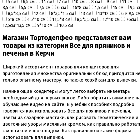
5 см
6,5 см
14 см
7 см
10 см
8 см
9 см
11 см
Инструменты для моделирования
8,5 см
5,5 см
7,5 см
6 см
16*8 см
4,5 см
15 см
9,5 с
Плунжеры вырубки штампы для мастики
8,5*8,5 см
12 см
8*3,5*1,5 см
13 см
13*12 см
6 и 9,5 с
Силиконовые молды
5*8 см
4,5*10 см
11,5*8 см
8,5*5,5 см
12*10 см
76см
Скалки
12,5см*13,5 см
9*10 см
10,5 см
Текстурные листы и коврики
Утюжки
Магазин Тортоделфео представляет вам
товары из категории Все для пряников и
Коврики армированные
Коврики силиконовые для выпечки
печенья в Керчи
Кольцо резак
Кондитерские лопатки
Широкий ассортимент товаров для кондитеров для
Кондитерские наборы
приготовления множества оригинальных блюд пригодится н
Кондитерские розы
только опытному мастеру, но также хозяйкам для выпечки.
Кондитерский желатин
Кондитерский инвентарь
Начинающие кондитеры могут легко выбрать инвентарь
Венчики кисточки лопатки струны делители сито и
необходимый для первых шагов. Либо обратить внимание н
др
обучающее видео на сайте. В учебных пособиях подробно
Все для работы с кремом
Кондитерские мешки
говорится как использовать Все для пряников и печенья,
Кондитерские насадки
цветы из сахарной мастики, как рисовать геометрические и
Миски и поддоны
цветочные узоры масляным кремом, как правильно работат
Переходники, гвоздики
с мастикой и шоколадом. Как правильно и какие формы
Шприцы кондитерские
использовать для выпечки.