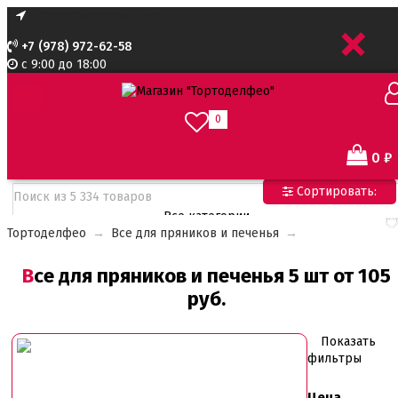
+
+7 (978) 972-62-58
с 9:00 до 18:00
0
0
₽
Сортировать:
Все категории
Тортоделфео
→
Все для пряников и печенья
→
Все категории
Все для тортов по Акции
Все для пряников и печенья 5 шт от 105
Адаптеры для кондитерского мешка
руб.
Ароматизаторы пищевые
Ароматизаторы Criamo 30 мл
Ароматизаторы TPA 10мл
Показать
Ароматизаторы Украса
фильтры
Ароматизаторы пищевые жидкие Flavor Art 10мл
Ванильная паста