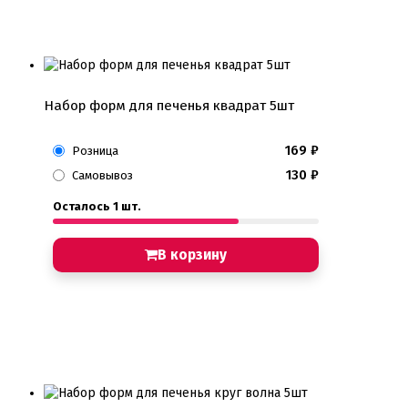
Пищевые глиттеры
Сверкающие красители Metallic
Сухие красители высокого качества
Съедобные фломастеры карандаши
Креманки, Топпинги, Сиропы, Формы для мороженого
Набор форм для печенья квадрат 5шт
Креманки
Топпинги, сиропы
Формы для мороженного
169
₽
Розница
130
₽
Самовывоз
Мастика Марципан Паста для лепки
Мастика для торта
Осталось 1 шт.
Наборы для моделирования
Наборы плунжеров
Новинки в магазине Тортодел
В корзину
Ножи для кондитера
Оптом товары для кондитеров
Оранжевые красители
ПП Десерты
Пакеты
Пасха
Пищевая печать на принтере
Ангелочки