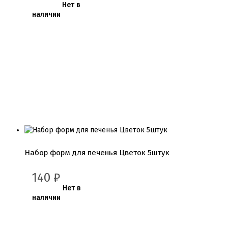
Нет в
Подложки 2,5мм
наличии
Подложки 3,2мм
Подложки дерево
Подложки от 10шт
Салфетки
Сольерки
Сахарное драже
Свечи для праздника
Силиконовые формы
Сливки для торта и крем чиз
Сублимированные ягоды и фрукты
Сушеные цветы
Сырье кондитерское
Топперы
Украшения для торта
Набор форм для печенья Цветок 5штук
Вафельные цветы
Кондитерская посыпка
140
₽
Кондитерские посыпки МИКС
Нет в
Кондитерские посыпки Россия
наличии
Кондитерские посыпки звезды
Кондитерские посыпки сахар
Кондитерские посыпки сердце