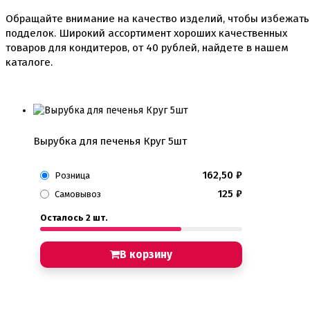
Коврики, пергамент
Обращайте внимание на качество изделий, чтобы избежать
Кондитерские наклейки
подделок. Широкий ассортимент хороших качественных
Леденцы Мороженое Мармелад
товаров для кондитеров, от
40
рублей, найдете в нашем
Ленты атласные, шпагат ,тишью
каталоге.
Раздвижные формы для выпечки
Силиконовые формы для выпечки
Формы для выпечки
Формы для выпечки антипригарные
Формы муссовый десерт
Шпателя ножи столики
Вырубка для печенья Круг 5шт
Красители пищевые
Гелевые красители Americolor
162,50
₽
Розница
Гелевые красители Chefmaster
125
₽
Самовывоз
Гелевые красители Россия (топ декор)
Жирорастворимые красители
Осталось 2 шт.
Кандурины
Красители Kreda жирорастворимые
Красители Украса гелевые
В корзину
Красители Украса жирорастворимые
Красители гелевые Kreda
Красители распылители
Пищевая гуашь