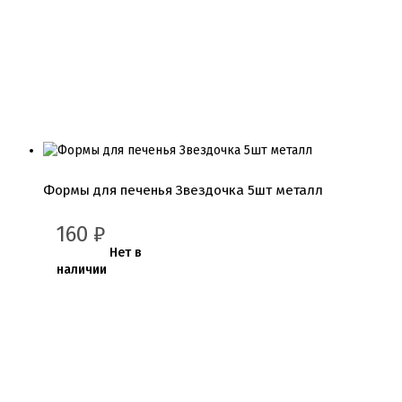
Кондитерские посыпки шарики
Сахарные и шоколадные фигурки
Сахарные цветы и кружево
Трафареты
Упаковка для выпечки
Бумажный наполнитель для подарков
Упаковка для кексов
Упаковка для конфет и шоколада
Упаковка для макарунс
Формы для печенья Звездочка 5шт металл
Упаковка для муссовых десертов
Упаковка для подарков
Упаковка для пряников
160
₽
Упаковка для тортов
Нет в
Упаковка на вынос
наличии
Упаковка пластик
Упаковки eco tabox
Формы для евродесерта
Формы для кексов
Формы для шоколада
Фруктовая глазурь
Фруктовое пюре