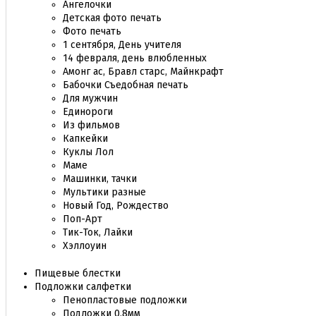
Ангелочки
Детская фото печать
Фото печать
1 сентября, День учителя
14 февраля, день влюбленных
Амонг ас, Бравл старс, Майнкрафт
Бабочки Съедобная печать
Для мужчин
Единороги
Из фильмов
Капкейки
Куклы Лол
Маме
Машинки, тачки
Мультики разные
Новый Год, Рождество
Поп-Арт
Тик-Ток, Лайки
Хэллоуин
Пищевые блестки
Подложки салфетки
Пенопластовые подложки
Подложки 0,8мм