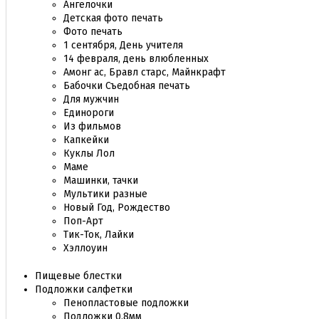
Ангелочки
Детская фото печать
Фото печать
1 сентября, День учителя
14 февраля, день влюбленных
Амонг ас, Бравл старс, Майнкрафт
Бабочки Съедобная печать
Для мужчин
Единороги
Из фильмов
Капкейки
Куклы Лол
Маме
Машинки, тачки
Мультики разные
Новый Год, Рождество
Поп-Арт
Тик-Ток, Лайки
Хэллоуин
Пищевые блестки
Подложки салфетки
Пенопластовые подложки
Подложки 0,8мм