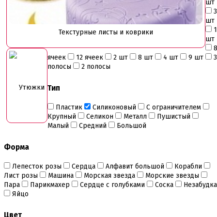
шт
3
шт
1
Текстурные листы и коврики
шт
ячеек
12 ячеек
2 шт
8 шт
4 шт
9 шт
3
полосы
2 полосы
Утюжки
Тип
Пластик
Силиконовый
С ограничителем
Крупный
Селикон
Металл
Пушистый
Малый
Средний
Большой
Форма
Лепесток розы
Сердца
Алфавит большой
Корабли
Лист розы
Машина
Морская звезда
Морские звезды
Пара
Парикмахер
Сердце с голубками
Соска
Незабудка
Яйцо
Цвет