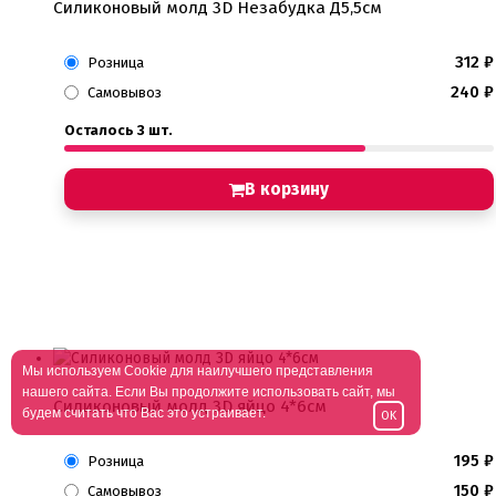
Силиконовый молд 3D Незабудка Д5,5см
312
₽
Розница
240
₽
Самовывоз
Осталось 3 шт.
В корзину
Мы используем Cookie для наилучшего представления
нашего сайта. Если Вы продолжите использовать сайт, мы
Силиконовый молд 3D яйцо 4*6см
будем считать что Вас это устраивает.
OK
195
₽
Розница
150
₽
Самовывоз