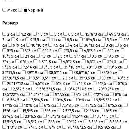
Микс
Черный
Размер
2 см
1,2 см
1,5 см
5 см
6,5 см
15*8*3 см
49,5*3 см
7 см
9 см
9*5,5 см
11 см
8,5 см
16*4,5 см
5,5 см
4*
см
9*9 см
10*10 см
7,5 см
4 см
36*13 см
3 см
6 см
5*5 см
3*3 см
6*4,5 см
4*3,5 см
4,5*3,5 см
6*4 см
10*5,5 см
21 см
1,7 см
2,5 см
5*7 см
3,5 см
9,5 см
7*4 см
6*6 см
4,8*4,8 см
4,5*2,8 см
6,5*5 см
5*4,5 см
9*3,5 см
7,5*4 см
7*3,5 см
39*10 см
40*13 см
19*6 см
34*11,5 см
39*19 см
38,5*11 см
38,6*16,1 см
34*30 см
25*20*1,5 см
19,5*19,5*1 см
2,3 см
35*3,5 см
33 см
43*5 
26*17*12 см
4,5*3 см
6*3,8 см
7*4,8 см
4*2,5 см
8*6,5
см
2,5*2,5 см
9,5*6,5*1,5 см
13*4,7*14,5 см
20*9,7*4 см
12,5*22*4 см
1,2*7*7 см
9*7,5 см
4*3 см
4*2*4 см
8*6 см
6,5*4,5 см
7,5*4,5 см
10*4,5 см
9*6 см
9,5*5,5*2 см
17*15 см
10*6 см
6*5 см
7,5*8,5 см
12*5,5 см
6*5,5 см
15*6 см
15,5*5 см
5*6 см
7,5*7,5 см
21*6 см
8*5 см
23*4,5 см
23*6,5 см
1,3*3*3 см
11,5*4 см
13,5*4,5 см
13,5*3,5 см
8,5*7 см
8*8 см
19*12 см
6,5*8 см
8,5*8,5 см
1*3*3 см
7*4,5 см
8*9 см
9,5*7,8*2,5 см
9,5*9,5 см