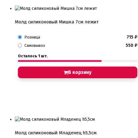
Молд силиконовый Мишка 7см лежит
715
₽
Розница
550
₽
Самовывоз
Осталось 1 шт.
В корзину
Молд силиконовый Младенец h5,5см