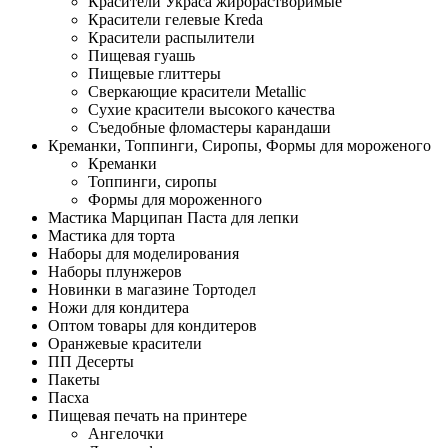
Красители Украса жирорастворимые
Красители гелевые Kreda
Красители распылители
Пищевая гуашь
Пищевые глиттеры
Сверкающие красители Metallic
Сухие красители высокого качества
Съедобные фломастеры карандаши
Креманки, Топпинги, Сиропы, Формы для мороженого
Креманки
Топпинги, сиропы
Формы для мороженного
Мастика Марципан Паста для лепки
Мастика для торта
Наборы для моделирования
Наборы плунжеров
Новинки в магазине Тортодел
Ножи для кондитера
Оптом товары для кондитеров
Оранжевые красители
ПП Десерты
Пакеты
Пасха
Пищевая печать на принтере
Ангелочки