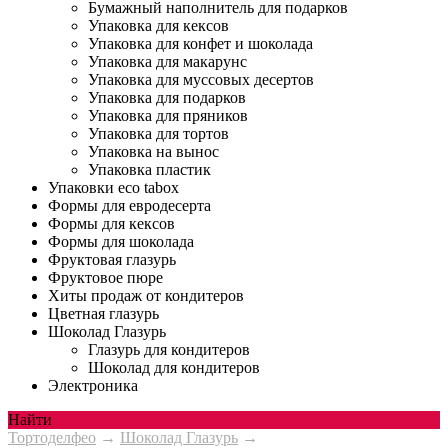
Бумажный наполнитель для подарков
Упаковка для кексов
Упаковка для конфет и шоколада
Упаковка для макарунс
Упаковка для муссовых десертов
Упаковка для подарков
Упаковка для пряников
Упаковка для тортов
Упаковка на вынос
Упаковка пластик
Упаковки eco tabox
Формы для евродесерта
Формы для кексов
Формы для шоколада
Фруктовая глазурь
Фруктовое пюре
Хиты продаж от кондитеров
Цветная глазурь
Шоколад Глазурь
Глазурь для кондитеров
Шоколад для кондитеров
Электроника
Найти
Тортоделфео
→
Шоколад Глазурь
→