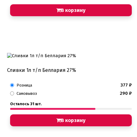
Пищевые глиттеры
Сверкающие красители Metallic
В корзину
Сухие красители высокого качества
Съедобные фломастеры карандаши
Креманки, Топпинги, Сиропы, Формы для мороженого
Креманки
Топпинги, сиропы
Формы для мороженного
Мастика Марципан Паста для лепки
Мастика для торта
Сливки 1л т/п Беллария 27%
Наборы для моделирования
Наборы плунжеров
377
₽
Новинки в магазине Тортодел
Розница
Ножи для кондитера
290
₽
Самовывоз
Оптом товары для кондитеров
Оранжевые красители
Осталось 31 шт.
ПП Десерты
Пакеты
В корзину
Пасха
Пищевая печать на принтере
Ангелочки