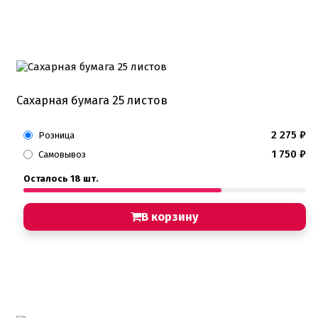
Детская фото печать
Фото печать
1 сентября, День учителя
14 февраля, день влюбленных
Амонг ас, Бравл старс, Майнкрафт
Бабочки Съедобная печать
Для мужчин
Единороги
Сахарная бумага 25 листов
Из фильмов
Капкейки
2 275
₽
Розница
Куклы Лол
Маме
1 750
₽
Самовывоз
Машинки, тачки
Мультики разные
Осталось 18 шт.
Новый Год, Рождество
Поп-Арт
В корзину
Тик-Ток, Лайки
Хэллоуин
Пищевые блестки
Подложки салфетки
Пенопластовые подложки
Подложки 0,8мм
Подложки 1,5мм