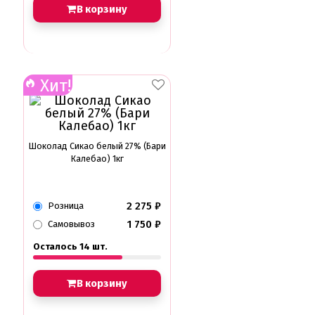
В корзину
Хит!
Шоколад Сикао белый 27% (Бари
Калебао) 1кг
2 275
₽
Розница
1 750
₽
Самовывоз
Осталось 14 шт.
В корзину