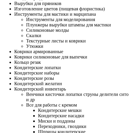
Вырубки для пряников
Изготовление цветов (пищевая флористика)
Инструменты для мастики и марципана
Инструменты для моделирования
Плунжеры вырубки штампы для мастики
Силиконовые молды
Скалки
Текстурные листы и коврики
Утюжки
Коврики армированные
Коврики силиконовые для выпечки
Кольцо резак
Кондитерские лопатки
Кондитерские наборы
Кондитерские розы
Кондитерский желатин
Кондитерский инвентарь
Венчики кисточки лопатки струны делители сито
и др
Все для работы с кремом
Кондитерские мешки
Кондитерские насадки
Миски и поддоны
Переходники, гвоздики
Шприцы кондитерские