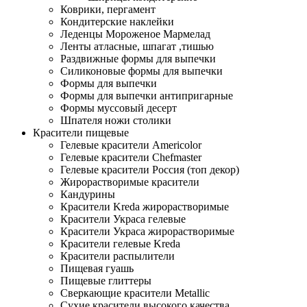
Коврики, пергамент
Кондитерские наклейки
Леденцы Мороженое Мармелад
Ленты атласные, шпагат ,тишью
Раздвижные формы для выпечки
Силиконовые формы для выпечки
Формы для выпечки
Формы для выпечки антипригарные
Формы муссовый десерт
Шпателя ножи столики
Красители пищевые
Гелевые красители Americolor
Гелевые красители Chefmaster
Гелевые красители Россия (топ декор)
Жирорастворимые красители
Кандурины
Красители Kreda жирорастворимые
Красители Украса гелевые
Красители Украса жирорастворимые
Красители гелевые Kreda
Красители распылители
Пищевая гуашь
Пищевые глиттеры
Сверкающие красители Metallic
Сухие красители высокого качества