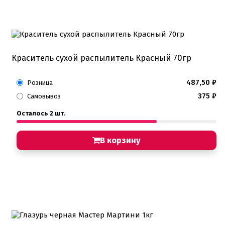
Подложки 2,5мм
Подложки 3,2мм
Подложки дерево
Подложки от 10шт
Салфетки
Сольерки
Краситель сухой распылитель Красный 70гр
Сахарное драже
487,50
₽
Свечи для праздника
Розница
Силиконовые формы
375
₽
Самовывоз
Сливки для торта и крем чиз
Сублимированные ягоды и фрукты
Осталось 2 шт.
Сушеные цветы
Сырье кондитерское
Топперы
В корзину
Украшения для торта
Вафельные цветы
Кондитерская посыпка
Кондитерские посыпки МИКС
Кондитерские посыпки Россия
Кондитерские посыпки звезды
Кондитерские посыпки сахар
Кондитерские посыпки сердце