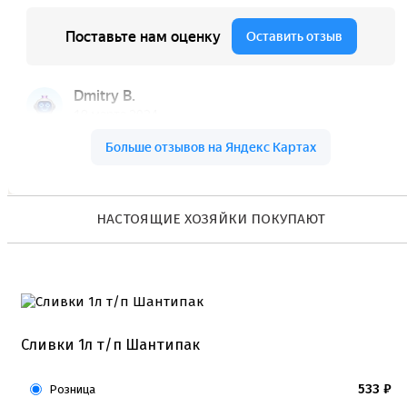
Коврики, пергамент
Кондитерские наклейки
Леденцы Мороженое Мармелад
Ленты атласные, шпагат ,тишью
Раздвижные формы для выпечки
Силиконовые формы для выпечки
Формы для выпечки
Формы для выпечки антипригарные
Формы муссовый десерт
Шпателя ножи столики
Красители пищевые
НАСТОЯЩИЕ ХОЗЯЙКИ ПОКУПАЮТ
Гелевые красители Americolor
Гелевые красители Chefmaster
Гелевые красители Россия (топ декор)
Жирорастворимые красители
Кандурины
Красители Kreda жирорастворимые
Красители Украса гелевые
Сливки 1л т/п Шантипак
Красители Украса жирорастворимые
Красители гелевые Kreda
Красители распылители
533
₽
Розница
Пищевая гуашь