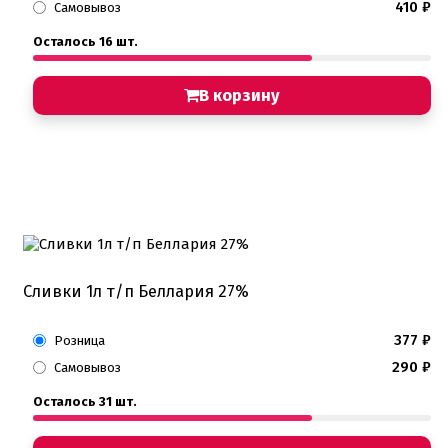
410
₽
Самовывоз
Пищевые глиттеры
Сверкающие красители Metallic
Осталось 16 шт.
Сухие красители высокого качества
Съедобные фломастеры карандаши
В корзину
Креманки, Топпинги, Сиропы, Формы для мороженого
Креманки
Топпинги, сиропы
Формы для мороженного
Мастика Марципан Паста для лепки
Мастика для торта
Наборы для моделирования
Наборы плунжеров
Новинки в магазине Тортодел
Сливки 1л т/п Беллария 27%
Ножи для кондитера
Оптом товары для кондитеров
Оранжевые красители
377
₽
Розница
ПП Десерты
290
₽
Самовывоз
Пакеты
Пасха
Осталось 31 шт.
Пищевая печать на принтере
Ангелочки