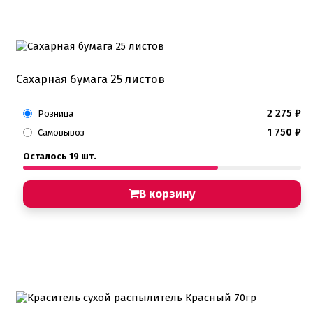
Детская фото печать
Фото печать
1 сентября, День учителя
14 февраля, день влюбленных
Амонг ас, Бравл старс, Майнкрафт
Бабочки Съедобная печать
Сахарная бумага 25 листов
Для мужчин
Единороги
Из фильмов
2 275
₽
Розница
Капкейки
1 750
₽
Самовывоз
Куклы Лол
Маме
Осталось 19 шт.
Машинки, тачки
Мультики разные
Новый Год, Рождество
В корзину
Поп-Арт
Тик-Ток, Лайки
Хэллоуин
Пищевые блестки
Подложки салфетки
Пенопластовые подложки
Подложки 0,8мм
Подложки 1,5мм