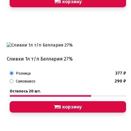
В корзину
Пищевые глиттеры
Сверкающие красители Metallic
Сухие красители высокого качества
Съедобные фломастеры карандаши
Креманки, Топпинги, Сиропы, Формы для мороженого
Креманки
Топпинги, сиропы
Формы для мороженного
Сливки 1л т/п Беллария 27%
Мастика Марципан Паста для лепки
Мастика для торта
Наборы для моделирования
377
₽
Розница
Наборы плунжеров
290
₽
Самовывоз
Новинки в магазине Тортодел
Ножи для кондитера
Осталось 20 шт.
Оптом товары для кондитеров
Оранжевые красители
ПП Десерты
В корзину
Пакеты
Пасха
Пищевая печать на принтере
Ангелочки