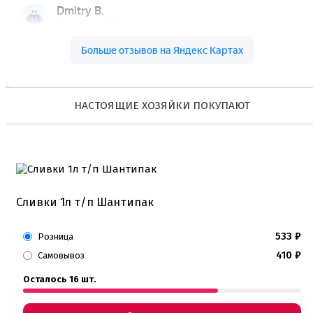
Коврики, пергамент
Кондитерские наклейки
Леденцы Мороженое Мармелад
Ленты атласные, шпагат ,тишью
Раздвижные формы для выпечки
Силиконовые формы для выпечки
Формы для выпечки
НАСТОЯЩИЕ ХОЗЯЙКИ ПОКУПАЮТ
Формы для выпечки антипригарные
Формы муссовый десерт
Шпателя ножи столики
Красители пищевые
Гелевые красители Americolor
Гелевые красители Chefmaster
Гелевые красители Россия (топ декор)
Сливки 1л т/п Шантипак
Жирорастворимые красители
Кандурины
533
₽
Розница
Красители Kreda жирорастворимые
Красители Украса гелевые
410
₽
Самовывоз
Красители Украса жирорастворимые
Осталось 16 шт.
Красители гелевые Kreda
Красители распылители
Пищевая гуашь